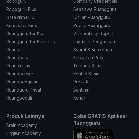
Roboguru
Company Credentials
Roboguru Plus
Beasiswa Ruangguru
Dafa dan Lulu
Cicilan Ruangguru
Kursus for Kids
Promo Ruangguru
Ruangguru for Kids
Vulnerability Report
Ruangguru for Business
Layanan Pengaduan
Ruanguji
Syarat & Ketentuan
Ruangbaca
Kebijakan Privasi
Ruangkelas
Tentang Kami
Ruangbelajar
Kontak Kami
Ruangpengajar
Press Kit
Ruangguru Privat
Bantuan
Ruangpeduli
Karier
Produk Lainnya
Coba GRATIS Aplikasi
Ruangguru
Brain Academy
English Academy