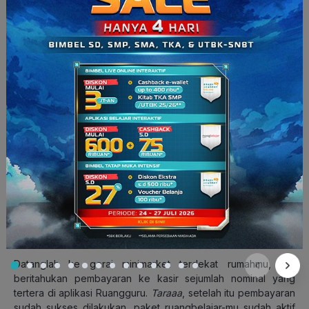
Nggak
punya rekening bank? Tenang, kamu bisa tetap
berlangganan ruangbelajar kok, Squad!
Mekanisme pembelian paket langganan ruangbelajar-nya
masih sama dengan cara bayar lewat bank di atas, namun
setelah memasukkan kode diskon dan masuk ke halaman
pembayaran, kamu harus pilih bayar lewat minimarket.
Nantinya, kamu bisa pilih mau bayar di minimarket mana, ada
Indomaret, Alfamart, Alfamidi, Lawson, dan Dandan.
Baca Juga:
Cara Bayar Ruangguru untuk Pengguna iOS,
Ikuti 7 Tahapnya
Setelah memilih
salah satu minimarket tempat kamu ingin
membayar langganan ruangbelajar, kamu akan mendapatkan
kode unik untuk pembayaranmu yang akan kedaluwarsa
dalam 1×24 jam.
Datanglah ke gerai minimarket terdekat rumahmu, lalu
beritahukan pembayaran ke kasir sejumlah nominal yang
tertera di aplikasi Ruangguru.
Taraaa
, setelah itu pembayaran
sudah sukses dilakukan, paket ruangbelajar-mu sudah aktif