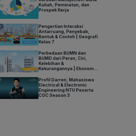
Kuliah, Peminatan, dan
Prospek Kerja
Pengertian Interaksi
Antarruang, Penyebab,
Bentuk & Contoh | Geografi
Kelas 7
Perbedaan BUMN dan
BUMD dari Peran, Ciri,
Kelebihan &
Kekurangannya | Ekonomi
Kelas 11
Profil Darren, Mahasiswa
Electrical & Electronic
Engineering NTU Peserta
COC Season 3