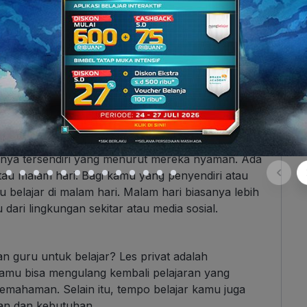
at kamu bosan, malas, dan nggak termotivasi, lho.
man belajar yang memiliki kepribadian yang sama
bih nyaman belajar dan bisa menyerap materi
ikiran tanpa perlu takut teman belajar kamu nggak
arnya tersendiri yang menurut mereka nyaman. Ada
atau malam hari. Bagi kamu yang penyendiri atau
 belajar di malam hari. Malam hari biasanya lebih
dari lingkungan sekitar atau media sosial.
uan guru untuk belajar? Les privat adalah
kamu bisa mengulang kembali pelajaran yang
emahaman. Selain itu, tempo belajar kamu juga
an dan kebutuhan.