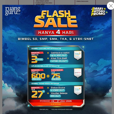
“Sampai sini, Lulu sudah mengerti belum tentang proses mata
melihat benda serta gangguan pada mata?”
“Sudah, Ma!”
“Kalau begitu, coba jawab pertanyaan Mama.”
“
Oke,
Ma! Lulu juga mau ajak teman-teman di rumah buat
jawab pertanyaannya, ya!”