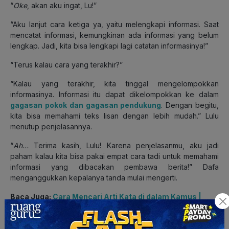
“
Oke
, akan aku ingat, Lu!”
“Aku lanjut cara ketiga ya, yaitu melengkapi informasi. Saat
mencatat informasi, kemungkinan ada informasi yang belum
lengkap. Jadi, kita bisa lengkapi lagi catatan informasinya!”
“Terus kalau cara yang terakhir?”
“Kalau yang terakhir, kita tinggal mengelompokkan
informasinya. Informasi itu dapat dikelompokkan ke dalam
gagasan pokok dan gagasan pendukung
. Dengan begitu,
kita bisa memahami teks lisan dengan lebih mudah.” Lulu
menutup penjelasannya.
“
Ah…
Terima kasih, Lulu! Karena penjelasanmu, aku jadi
paham kalau kita bisa pakai empat cara tadi untuk memahami
informasi yang dibacakan pembawa berita!” Dafa
menganggukkan kepalanya tanda mulai mengerti.
Baca Juga:
Cara Mencari Arti Kata di dalam Kamus |
Bahasa Indonesia Kelas 4