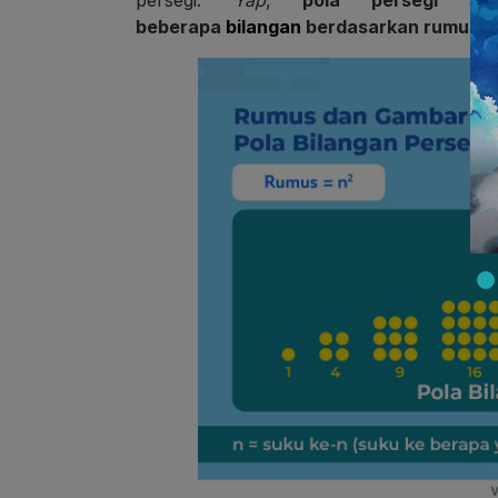
persegi.
Yap
,
pola persegi
ada
beberapa
bilangan
berdasarkan rumus: