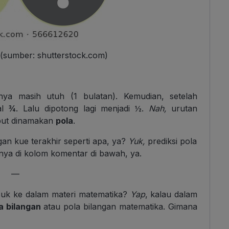
(sumber: shutterstock.com)
ya masih utuh (1 bulatan). Kemudian, setelah
l ¾. Lalu dipotong lagi menjadi ½.
Nah,
urutan
ebut dinamakan
pola
.
gan kue terakhir seperti apa, ya?
Yuk,
prediksi pola
nya di kolom komentar di bawah, ya.
—
suk ke dalam materi matematika?
Yap
, kalau dalam
a bilangan
atau pola bilangan matematika. Gimana