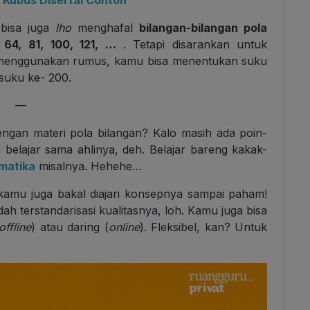
s Kubus Disertai Contoh
 bisa juga
lho
menghafal
bilangan-bilangan pola
, 64, 81, 100, 121, …
.
Tetapi disarankan untuk
menggunakan rumus, kamu bisa menentukan suku
 suku ke- 200.
—
ngan materi pola bilangan? Kalo masih ada poin-
belajar sama ahlinya, deh. Belajar bareng kakak-
matika
misalnya. Hehehe…
kamu juga bakal diajari konsepnya sampai paham!
ah terstandarisasi kualitasnya, loh. Kamu juga bisa
offline
) atau daring (
online
). Fleksibel, kan? Untuk