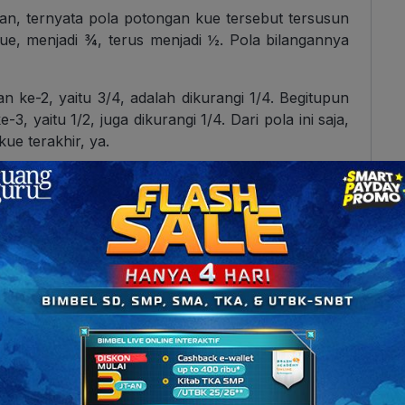
an, ternyata pola potongan kue tersebut tersusun
kue, menjadi ¾, terus menjadi ½. Pola bilangannya
an ke-2, yaitu 3/4, adalah dikurangi 1/4. Begitupun
-3, yaitu 1/2, juga dikurangi 1/4. Dari pola ini saja,
e terakhir, ya.
atas, bisa didefinisikan kalau
pola bilangan adalah
eratur, atau suatu bilangan yang tersusun dari
ola.
jenisnya, kita kenalan
yuk
dengan jenis-jenis pola
hat bahwa pola ini akan membentuk susunan pola