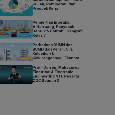
Kuliah, Peminatan, dan
Prospek Kerja
Pengertian Interaksi
Antarruang, Penyebab,
Bentuk & Contoh | Geografi
Kelas 7
Perbedaan BUMN dan
BUMD dari Peran, Ciri,
Kelebihan &
Kekurangannya | Ekonomi
Kelas 11
Profil Darren, Mahasiswa
Electrical & Electronic
Engineering NTU Peserta
COC Season 3