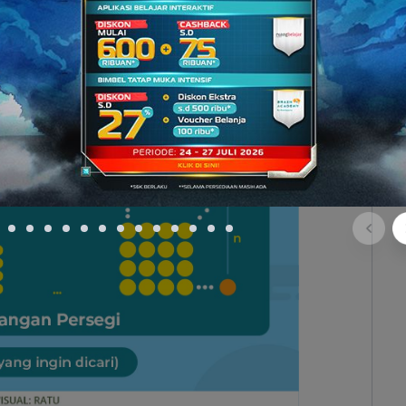
lah
suatu pola yang tersusun dari