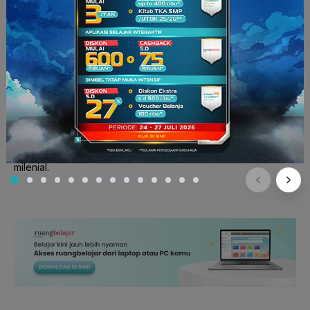
Nah
, sekarang pasti RG Squad sudah paham
kan
cara menulis
teks cerita sejarah? Kamu tentunya juga bisa bertanya-tanya
dengan tutor yang sudah berpengalaman, caranya tinggal
gabung di
ruangbelajar
dan temukan cara belajar versi
milenial.