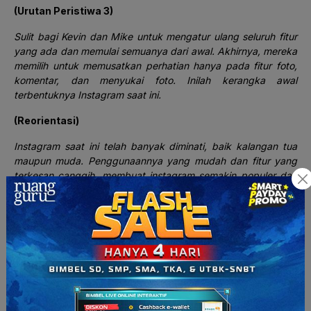
(Urutan Peristiwa 3)
Sulit bagi Kevin dan Mike untuk mengatur ulang seluruh fitur
yang ada dan memulai semuanya dari awal. Akhirnya, mereka
memilih untuk memusatkan perhatian hanya pada fitur foto,
komentar, dan menyukai foto. Inilah kerangka awal
terbentuknya Instagram saat ini.
(Reorientasi)
Instagram saat ini telah banyak diminati, baik kalangan tua
maupun muda. Penggunaannya yang mudah dan fitur yang
terkesan canggih, membuat instagram semakin populer dari
tahun ke tahun. Dengan jejaring sosial Instagram, kini kita
dapat mengetahui segala aktivitas teman-teman kita hanya
dengan melihat foto dan video mereka.