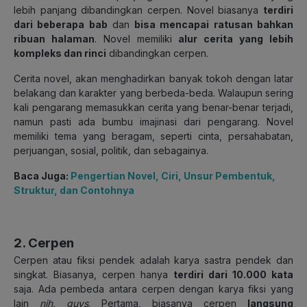
lebih panjang dibandingkan cerpen. Novel biasanya
terdiri
dari beberapa bab
dan
bisa mencapai ratusan bahkan
ribuan halaman
. N
ovel memiliki
alur cerita yang lebih
kompleks dan rinci
dibandingkan cerpen.
Cerita novel, akan menghadirkan banyak tokoh dengan latar
belakang dan karakter yang berbeda-beda. W
alaupun sering
kali pengarang memasukkan cerita yang benar-benar terjadi,
namun pasti ada bumbu imajinasi dari pengarang.
Novel
memiliki tema yang beragam, seperti cinta, persahabatan,
perjuangan, sosial, politik, dan sebagainya.
Baca Juga:
Pengertian Novel, Ciri, Unsur Pembentuk,
Struktur, dan Contohnya
2. Cerpen
Cerpen atau fiksi pendek adalah karya sastra pendek dan
singkat. Biasanya, cerpen hanya
terdiri dari 10.000 kata
saja. Ada pembeda antara cerpen dengan karya fiksi yang
lain
nih, guys
. Pertama, biasanya cerpen
langsung