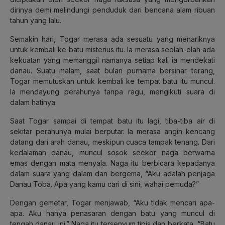
dirinya demi melindungi penduduk dari bencana alam ribuan
tahun yang lalu.
Semakin hari, Togar merasa ada sesuatu yang menariknya
untuk kembali ke batu misterius itu. Ia merasa seolah-olah ada
kekuatan yang memanggil namanya setiap kali ia mendekati
danau. Suatu malam, saat bulan purnama bersinar terang,
Togar memutuskan untuk kembali ke tempat batu itu muncul.
Ia mendayung perahunya tanpa ragu, mengikuti suara di
dalam hatinya.
Saat Togar sampai di tempat batu itu lagi, tiba-tiba air di
sekitar perahunya mulai berputar. Ia merasa angin kencang
datang dari arah danau, meskipun cuaca tampak tenang. Dari
kedalaman danau, muncul sosok seekor naga berwarna
emas dengan mata menyala. Naga itu berbicara kepadanya
dalam suara yang dalam dan bergema, “Aku adalah penjaga
Danau Toba. Apa yang kamu cari di sini, wahai pemuda?”
Dengan gemetar, Togar menjawab, “Aku tidak mencari apa-
apa. Aku hanya penasaran dengan batu yang muncul di
tengah danau ini.” Naga itu tersenyum tipis dan berkata, “Batu