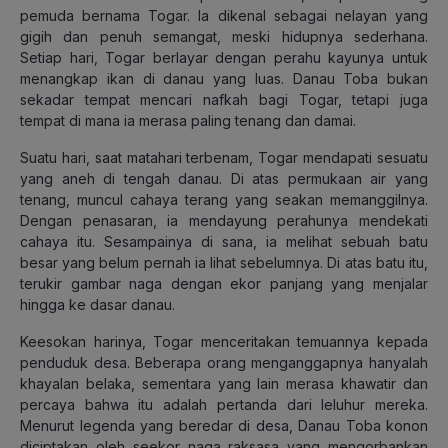
pemuda bernama Togar. Ia dikenal sebagai nelayan yang
gigih dan penuh semangat, meski hidupnya sederhana.
Setiap hari, Togar berlayar dengan perahu kayunya untuk
menangkap ikan di danau yang luas. Danau Toba bukan
sekadar tempat mencari nafkah bagi Togar, tetapi juga
tempat di mana ia merasa paling tenang dan damai.
Suatu hari, saat matahari terbenam, Togar mendapati sesuatu
yang aneh di tengah danau. Di atas permukaan air yang
tenang, muncul cahaya terang yang seakan memanggilnya.
Dengan penasaran, ia mendayung perahunya mendekati
cahaya itu. Sesampainya di sana, ia melihat sebuah batu
besar yang belum pernah ia lihat sebelumnya. Di atas batu itu,
terukir gambar naga dengan ekor panjang yang menjalar
hingga ke dasar danau.
Keesokan harinya, Togar menceritakan temuannya kepada
penduduk desa. Beberapa orang menganggapnya hanyalah
khayalan belaka, sementara yang lain merasa khawatir dan
percaya bahwa itu adalah pertanda dari leluhur mereka.
Menurut legenda yang beredar di desa, Danau Toba konon
diciptakan oleh seekor naga raksasa yang mengorbankan