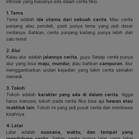
intrinsik yang biasanya ada dalam cerita fiksi:
1. Tema
Tema adalah
ide utama dari sebuah cerita
. Mau cerita
panjang atau pendek, pasti punya tema yang jadi dasar
ceritanya. Bahkan, cerita panjang kadang punya lebih dari
satu tema
!
2. Alur
Kalau alur adalah
jalannya cerita
,
guys
. Setiap cerita punya
alur yang bisa
maju, mundur,
atau bahkan
campuran
. Alur
menggambarkan urutan kejadian yang bikin cerita semakin
menarik.
3. Tokoh
Tokoh adalah
karakter yang ada di dalam cerita
.
Ngga
harus manusia, tokoh pada cerita fiksi bisa aja
hewan atau
makhluk lain
. Tokoh ini yang jadi pusat cerita dan membawa
kisahnya.
4. Latar
Latar adalah
suasana, waktu, dan tempat yang
mendukung cerita
. Setiap cerita punya latar yang bikin