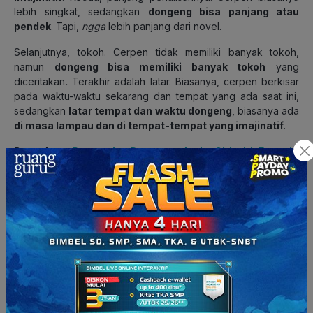
lebih singkat, sedangkan
dongeng bisa panjang atau
pendek
. Tapi,
ngga
lebih panjang dari novel.
Selanjutnya, tokoh. Cerpen tidak memiliki banyak tokoh,
namun
dongeng bisa memiliki banyak tokoh
yang
diceritakan
.
Terakhir adalah latar. Biasanya, cerpen berkisar
pada waktu-waktu sekarang dan tempat yang ada saat ini,
sedangkan
latar tempat dan waktu dongeng
, biasanya ada
di masa lampau dan di tempat-tempat yang imajinatif
.
Baca Juga:
Pengertian Dongeng, Jenis, Ciri-ciri, Fungsi,
Unsur & Contoh
4. Fabel
Fabel adalah cerita fiksi yang menarik karena
tokoh-tokoh
ceritanya adalah bintang
. Tokoh hewan pada cerita fabel
memiliki perilaku seperti manusia. Mereka bisa berpikir,
berbicara, dan memiliki perasaan seperti manusia.
Biasanya, cerita fiksi fabel memiliki
alur cerita yang