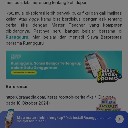
membuat kita merenung tentang kehidupan.
Yuk
, mulai eksplorasi lebih banyak buku fiksi dan gali imajinasi
kalian! Atau
ngga,
kamu bisa berdiskusi dengan asik tentang
cerita fiksi dengan Master Teacher yang kompeten
dibidangnya. Pastinya seru banget belajar bersama di
Ruangguru
, Mari belajar dan menjadi Siswa Berprestasi
bersama Ruangguru.
Referensi:
https://gramedia.com/literasi/contoh-cerita-fiksi/ (Diakses
pada 10 Oktober 2024)
https://www.detik.com/sumut/berita/d-6619207/12-contoh-
Mau materi lebih lengkap?
Yuk install Ruangguru untuk
cerita-fiksi-berbagai-tema-pengertian-struktur-dan-
belajar lebih seru!
penjelasannya (Diakses pada 10 Oktober 2024)