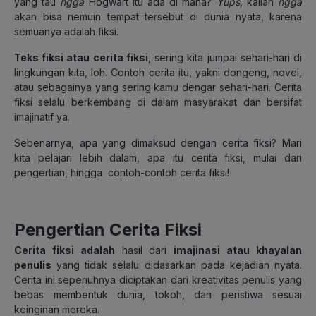
yang tau
ngga
Hogwart itu ada di mana?
Yups
,
kalian
ngga
akan bisa nemuin tempat tersebut di dunia nyata, karena
semuanya adalah fiksi.
Teks fiksi atau cerita fiksi
, sering kita jumpai sehari-hari di
lingkungan kita, loh. Contoh cerita itu, yakni dongeng, novel,
atau sebagainya yang sering kamu dengar sehari-hari. Cerita
fiksi selalu berkembang di dalam masyarakat dan bersifat
imajinatif ya.
Sebenarnya, apa yang dimaksud dengan cerita fiksi? Mari
kita pelajari lebih dalam, apa itu cerita fiksi, mulai dari
pengertian, hingga contoh-contoh cerita fiksi!
Pengertian Cerita Fiksi
Cerita fiksi adalah
hasil dari
imajinasi atau khayalan
penulis
yang tidak selalu didasarkan pada kejadian nyata.
Cerita ini sepenuhnya diciptakan dari kreativitas penulis yang
bebas membentuk dunia, tokoh, dan peristiwa sesuai
keinginan mereka.