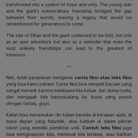
transformed into a symbol of hope and unity. The young man
and the giant’s extraordinary friendship bridged the gap
between their worlds, leaving a legacy that would be
remembered for generations to come.
The tale of Ethan and the giant continued to be told, not only
as an epic adventure but also as a reminder that even the
most unlikely friendships can lead to the greatest of
treasures.
—
Nah, itulah penjelasan mengenai
cerita fiksi atau teks fiksi
yang bisa kamu pahami. Cerita fiksi bisa menjadi bacaan yang
sangat menarik karena membawa kita keluar dari dunia nyata,
dan mengajak kita berpetualang ke dunia yang penuh
dengan fantasi,
guys
.
Kalian bisa menemukan diri kalian berada di kerajaan ajaib, di
masa depan yang futuristik, atau bahkan di dalam pikiran
tokoh yang memiliki pemikiran unik.
Contoh teks fiksi
juga
bisa menginspirasi kita, membuat kita tertawa, atau bahkan