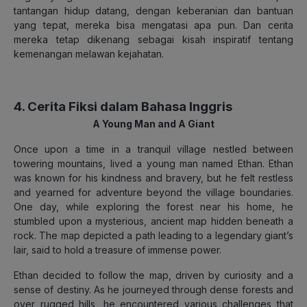
tantangan hidup datang, dengan keberanian dan bantuan
yang tepat, mereka bisa mengatasi apa pun. Dan cerita
mereka tetap dikenang sebagai kisah inspiratif tentang
kemenangan melawan kejahatan.
4. Cerita Fiksi dalam Bahasa Inggris
A Young Man and A Giant
Once upon a time in a tranquil village nestled between
towering mountains, lived a young man named Ethan. Ethan
was known for his kindness and bravery, but he felt restless
and yearned for adventure beyond the village boundaries.
One day, while exploring the forest near his home, he
stumbled upon a mysterious, ancient map hidden beneath a
rock. The map depicted a path leading to a legendary giant’s
lair, said to hold a treasure of immense power.
Ethan decided to follow the map, driven by curiosity and a
sense of destiny. As he journeyed through dense forests and
over rugged hills, he encountered various challenges that