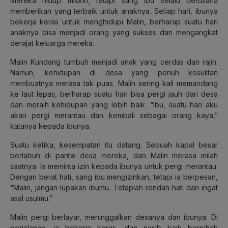
Mereka hidup miskin, tetapi sang ibu selalu berusaha
memberikan yang terbaik untuk anaknya. Setiap hari, ibunya
bekerja keras untuk menghidupi Malin, berharap suatu hari
anaknya bisa menjadi orang yang sukses dan mengangkat
derajat keluarga mereka.
Malin Kundang tumbuh menjadi anak yang cerdas dan rajin.
Namun, kehidupan di desa yang penuh kesulitan
membuatnya merasa tak puas. Malin sering kali memandang
ke laut lepas, berharap suatu hari bisa pergi jauh dari desa
dan meraih kehidupan yang lebih baik. “Ibu, suatu hari aku
akan pergi merantau dan kembali sebagai orang kaya,”
katanya kepada ibunya.
Suatu ketika, kesempatan itu datang. Sebuah kapal besar
berlabuh di pantai desa mereka, dan Malin merasa inilah
saatnya. Ia meminta izin kepada ibunya untuk pergi merantau.
Dengan berat hati, sang ibu mengizinkan, tetapi ia berpesan,
“Malin, jangan lupakan ibumu. Tetaplah rendah hati dan ingat
asal usulmu.”
Malin pergi berlayar, meninggalkan desanya dan ibunya. Di
perjalanan, ia bekerja keras, dan nasib baik berpihak