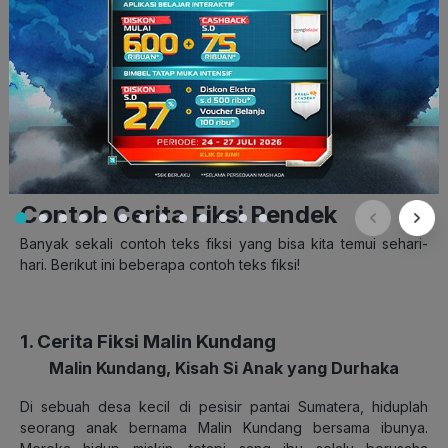
sederhana
dan lucu. Setiap fabel mengandung pesan moral
atau nilai-nilai kehidupan yang ingin disampaikan kepada
pembaca tentunya.
Melalui cerita-cerita ini, kita diajak untuk
berpikir kritis dan mengambil hikmah dari setiap peristiwa.
Baca Juga:
Cerita Fabel: Pengertian, Struktur, Ciri &
Contoh
Contoh Cerita Fiksi Pendek
Banyak sekali contoh teks fiksi yang bisa kita temui sehari-
hari. Berikut ini beberapa contoh teks fiksi!
1. Cerita Fiksi Malin Kundang
Malin Kundang, Kisah Si Anak yang Durhaka
Di sebuah desa kecil di pesisir pantai Sumatera, hiduplah
seorang anak bernama Malin Kundang bersama ibunya.