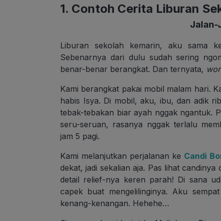
1. Contoh Cerita Liburan Se
Jalan-
Liburan sekolah kemarin, aku sama kel
Sebenarnya dari dulu sudah sering ngom
benar-benar berangkat. Dan ternyata,
wort
Kami berangkat pakai mobil malam hari. Ka
habis Isya. Di mobil, aku, ibu, dan adik r
tebak-tebakan biar ayah nggak ngantuk. Pe
seru-seruan, rasanya nggak terlalu mem
jam 5 pagi.
Kami melanjutkan perjalanan ke
Candi Bo
dekat, jadi sekalian aja. Pas lihat candin
detail relief-nya keren parah! Di sana u
capek buat mengelilinginya. Aku sempat
kenang-kenangan. Hehehe…