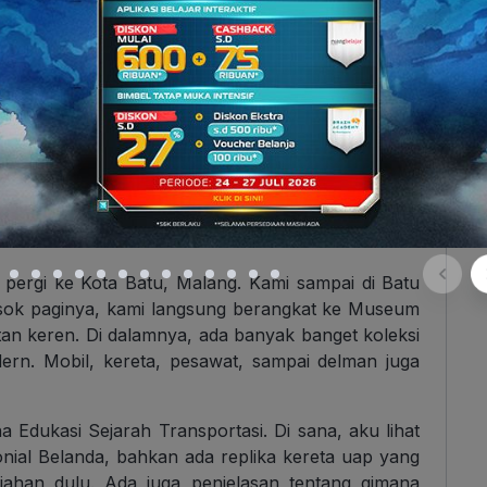
i, rasa capeknya tergantikan dengan perasaan
 nyobain makan-makanan enak, lihat tempat
ty time
sama keluarga. Kalau ditanya apakah ini jadi
ritain ini ke teman-teman!
Semoga lain waktu bisa
tempat yang belum sempat kami datengin.
ekolah ke Museum Angkut
mbil Belajar ke Museum Angkut
u pergi ke Kota Batu, Malang.
Kami sampai di Batu
Besok paginya, kami langsung berangkat ke Museum
tan keren. Di dalamnya, ada banyak banget koleksi
ern. Mobil, kereta, pesawat, sampai delman juga
a Edukasi Sejarah Transportasi. Di sana, aku lihat
onial Belanda, bahkan ada replika kereta uap yang
jahan dulu. Ada juga penjelasan tentang gimana