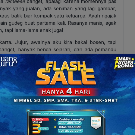
ana
rameeee
banget, apalagi karena momennya pas
 Banyak yang jualan, ada seniman yang lagi gambar,
 kaus batik biar kompak satu keluarga. Ayah ngajak
bain gudeg buat pertama kali. Rasanya manis, agak
 tapi lama-lama enak juga!
arta. Jujur, awalnya aku kira bakal bosen, tapi
banget, banyak benda sejarah, dan ada pemandu
aman dulu. Aku jadi ngerasa kayak masuk pelajaran
ke Pantai Parangtritis! Sampai di pantai, anginnya
an. Ombaknya besar juga, jadi kami cuma main di
istana pasir dan foto-foto. Pas sunset, kami duduk
na jadi oranye, pink, kemerahan, indah banget.
ngan. Makan tempe bacem, sate usus, minum es teh,
 aku baru ngerasa, “Oh… ini nih vibes Jogja yang