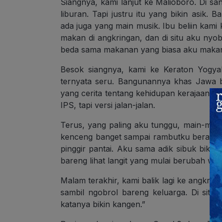
Siangnya, kami lanjut ke Malioboro. Di s
liburan. Tapi justru itu yang bikin asik.
ada juga yang main musik. Ibu beliin kami
makan di angkringan, dan di situ aku nyo
beda sama makanan yang biasa aku makan,
Besok siangnya, kami ke Keraton Yogyak
ternyata seru. Bangunannya khas Jawa 
yang cerita tentang kehidupan kerajaan z
IPS, tapi versi jalan-jalan.
Terus, yang paling aku tunggu, main-main 
kenceng banget sampai rambutku berantak
pinggir pantai. Aku sama adik sibuk bikin 
bareng lihat langit yang mulai berubah war
Malam terakhir, kami balik lagi ke angkri
sambil ngobrol bareng keluarga. Di situ
katanya bikin kangen.”