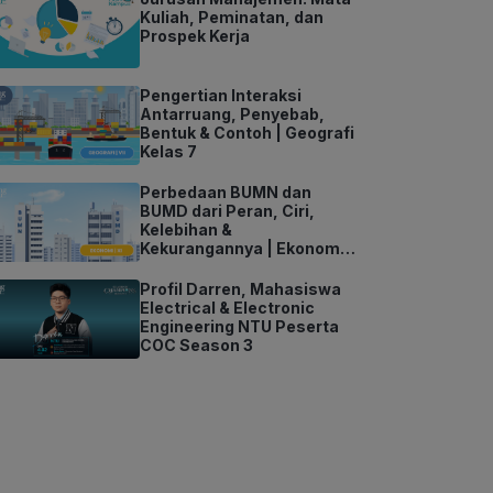
Kuliah, Peminatan, dan
Prospek Kerja
Pengertian Interaksi
Antarruang, Penyebab,
Bentuk & Contoh | Geografi
Kelas 7
Perbedaan BUMN dan
BUMD dari Peran, Ciri,
Kelebihan &
Kekurangannya | Ekonomi
Kelas 11
Profil Darren, Mahasiswa
Electrical & Electronic
Engineering NTU Peserta
COC Season 3