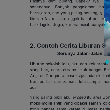
Paginya kami pulang. Capek? Iya. Tap
senengnya. Banyak pengalaman baru,
bersejarah, dan yang paling penting,
quali
liburan favorit, aku nggak bakal bosen ce
balik lagi ke Jogja, karena masih banyak 
2. Contoh Cerita Liburan S
Serunya Jalan-Jalan sa
Liburan sekolah lalu, aku dan keluargak
siang hari, udara di sana sejuk banget. 
Angkut. Dari pintu masuk aja sudah keliha
transportasi dari zaman dulu sampai mod
ada!
Yang paling bikin aku
excited
itu area Zon
mobil-mobil antik yang dipakai zaman kol
mirip banget sama kereta di masa penja