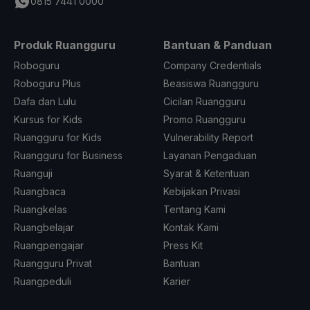
0815 7441 0000
Produk Ruangguru
Bantuan & Panduan
Roboguru
Company Credentials
Roboguru Plus
Beasiswa Ruangguru
Dafa dan Lulu
Cicilan Ruangguru
Kursus for Kids
Promo Ruangguru
Ruangguru for Kids
Vulnerability Report
Ruangguru for Business
Layanan Pengaduan
Ruanguji
Syarat & Ketentuan
Ruangbaca
Kebijakan Privasi
Ruangkelas
Tentang Kami
Ruangbelajar
Kontak Kami
Ruangpengajar
Press Kit
Ruangguru Privat
Bantuan
Ruangpeduli
Karier