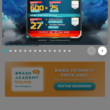
Lisa
:
Oh, Dad.
Are there no limits to your kindness?
Love
you.
(Oh, Ayah. Apa kebaikanmu tidak ada batasnya? Aku
menyayangimu.)
Oke, RG Squad bisa menggunakan contoh percakapan di
atas dalam kehidupan sehari-hari. Selain contoh di atas, kamu
bisa menggunakan contoh
expressing appreciation
lainnya.
Mau tahu apa saja
? Pelajari bersama kakak tutor di
Brain Academy
yuk
!