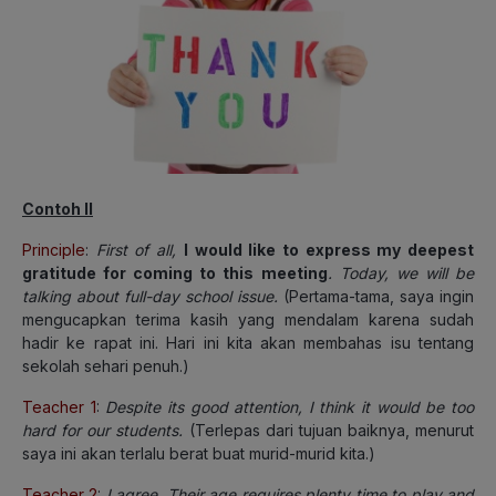
Contoh II
Principle
:
First of all,
I would like to express my deepest
gratitude for coming to this meeting
. Today, we will be
talking about full-day school issue.
(Pertama-tama, saya ingin
mengucapkan terima kasih yang mendalam karena sudah
hadir ke rapat ini. Hari ini kita akan membahas isu tentang
sekolah sehari penuh.)
Teacher 1
:
Despite its good attention, I think it would be too
hard for our students.
(Terlepas dari tujuan baiknya, menurut
saya ini akan terlalu berat buat murid-murid kita.)
Teacher 2
:
I agree. Their age requires plenty time to play and