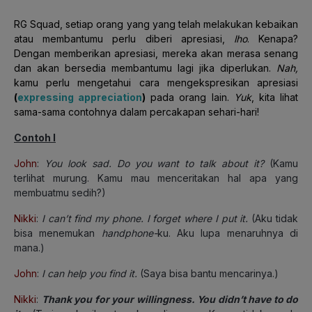
RG Squad, setiap orang yang yang telah melakukan kebaikan
atau membantumu perlu diberi apresiasi,
lho
. Kenapa?
Dengan memberikan apresiasi, mereka akan merasa senang
dan akan bersedia membantumu lagi jika diperlukan.
Nah,
kamu perlu mengetahui cara mengekspresikan apresiasi
(
expressing appreciation
)
pada orang lain.
Yuk
, kita lihat
sama-sama contohnya dalam percakapan sehari-hari!
Contoh I
John
:
You look sad. Do you want to talk about it?
(Kamu
terlihat murung. Kamu mau menceritakan hal apa yang
membuatmu sedih?)
Nikki
:
I can’t find my phone. I forget where I put it.
(Aku tidak
bisa menemukan
handphone-
ku. Aku lupa menaruhnya di
mana.)
John
:
I can help you find it.
(Saya bisa bantu mencarinya.)
Nikki
:
Thank you for your willingness. You didn’t have to do