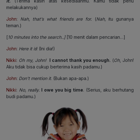
it.
(Terima kasih atas kesediaanmu. Kamu tidak perlu
melakukannya)
John
:
Nah, that’s what friends are for.
(
Nah,
itu gunanya
teman.)
[
10 minutes into the search..]
[10 menit dalam pencarian…]
John
:
Here it is
!
(Ini dia!)
Nikki
:
Oh my, John!
I cannot thank you enough
.
(
Oh
, John!
Aku tidak bisa cukup berterima kasih padamu.)
John
:
Don’t mention it
.
(Bukan apa-apa.)
Nikki
:
No, really.
I owe you big time
.
(Serius, aku berhutang
budi padamu.)