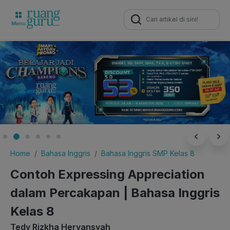
Search
for:
Home
Bahasa Inggris
Bahasa Inggris SMP Kelas 8
Contoh Expressing Appreciation
dalam Percakapan | Bahasa Inggris
Kelas 8
Tedy Rizkha Heryansyah