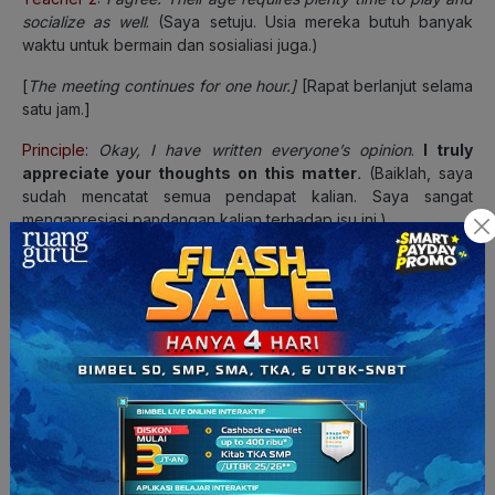
socialize as well
.
(Saya setuju. Usia mereka butuh banyak
waktu untuk bermain dan sosialiasi juga.)
[
The meeting continues for one hour.]
[Rapat berlanjut selama
satu jam.]
Principle
:
Okay, I have written everyone’s opinion
.
I truly
appreciate your thoughts on this matter
.
(Baiklah, saya
sudah mencatat semua pendapat kalian. Saya sangat
mengapresiasi pandangan kalian terhadap isu ini.)
Contoh III
[
On the phone]
[Percakapan di telepon]
Dad
:
Lisa, what time will you be back?
(Lisa, jam berapa kamu
akan pulang?)
Lisa
:
I think around 9.
Thanks for asking.
(Saya rasa sekitar
pukul 9. Terima kasih sudah bertanya.)
Dad
:
Okay. I’ll be waiting with your dinner.
(Baiklah. Ayah akan
menunggu untuk makan malam denganmu.)