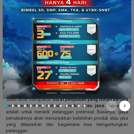
Bagas
Dalam
complaint letter
di atas, Bagas menuliskan keluhannya
terhadap pelayanan provider Four. Dia meminta penjelasan
terkait jaringan data internetnya yang sangat lambat, kapan
masalah tersebut akan selesai, dan apa yang sebaiknya dia
lakukan sembari menunggu perbaikan ini. Dari surat yang
ditulisnya, Bagas menyampaikan perasaan kecewanya
dengan menggunakan bahasa yang sopan dan resmi.
Baca Juga:
Contoh Motivation Letter Beasiswa dan Cara
Membuatnya
Contoh Sales Letter
Sales letter
merupakan
surat penjualan yang isinya berupa
promosi tentang sebuah produk atau jasa
. Tujuannya
adalah untuk menarik pelanggan potensial. Biasanya, gaya
penulisannya akan menunjukkan kelebihan produk atau jasa
yang ditawarkan dan bagaimana bisa menguntungkan
pelanggan.