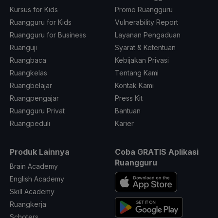
Kursus for Kids
Promo Ruangguru
Ruangguru for Kids
Vulnerability Report
Ruangguru for Business
Layanan Pengaduan
Ruanguji
Syarat & Ketentuan
Ruangbaca
Kebijakan Privasi
Ruangkelas
Tentang Kami
Ruangbelajar
Kontak Kami
Ruangpengajar
Press Kit
Ruangguru Privat
Bantuan
Ruangpeduli
Karier
Produk Lainnya
Coba GRATIS Aplikasi
Ruangguru
Brain Academy
English Academy
Skill Academy
Ruangkerja
Schoters