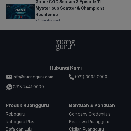
Game COC Season 3 Episode 11:
Mysterious Scatter & Champions
Residence
• 8 minutes read
Hubungi Kami
info@ruangguru.com
(021) 3093 0000
0815 7441 0000
Produk Ruangguru
Bantuan & Panduan
Roboguru
Company Credentials
Roboguru Plus
Beasiswa Ruangguru
Dafa dan Lulu
Cicilan Ruangguru