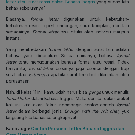
letter atau surat resmi dalam Bahasa Inggris
yang sudah kita
bahas sebelumnya?
Biasanya,
formal letter
digunakan untuk kebutuhan-
kebutuhan resmi seperti undangan, surat komplain, dan lain
sebagainya.
Formal letter
bisa ditulis oleh individu maupun
instansi.
Yang membedakan
formal letter
dengan surat lain adalah
bahasa yang digunakan. Sesuai namanya, bahasa
formal
letter
tentu menggunakan bahasa formal atau resmi. Tidak
hanya itu,
formal letter
biasanya juga disertai dengan kop
surat atau
letterhead
apabila surat tersebut dikirimkan oleh
perusahaan.
Nah, di kelas 11 ini, kamu udah harus bisa
gengs
untuk menulis
formal letter
dalam Bahasa Inggris. Maka dari itu, dalam artikel
kali ini, kita akan fokus ngomongin contoh-contoh
formal
letter
dalam berbagai jenis.
Enough with the chit chat,
yuk
langsung kita bahas selengkapnya!
Baca Juga:
Contoh Personal Letter Bahasa Inggris dan
Cara Membuatnya