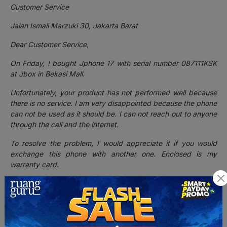
Customer Service
Jalan Ismail Marzuki 30, Jakarta Barat
Dear Customer Service,
On Friday, I bought Jphone 17 with serial number 087111KSK
at Jbox in Bekasi Mall.
Unfortunately, your product has not performed well because
there is no service. I am very disappointed because the phone
can not be used as it should be. I can not reach out to anyone
through the call and the internet.
To resolve the problem, I would appreciate it if you would
exchange this phone with another one. Enclosed is my
warranty card.
I look forward to your reply to my problem. Please contact me
at 081-000-111 or send me an email at bagas@email.com
Best regards,