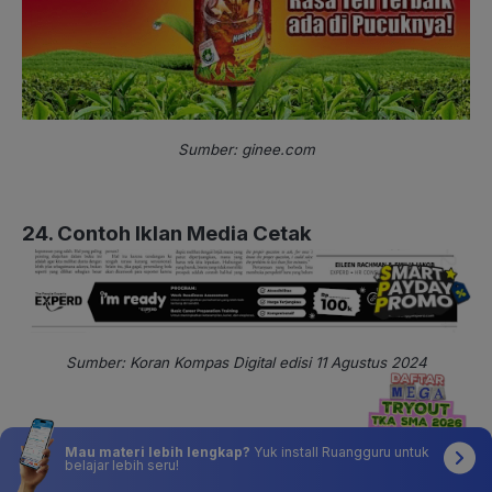
Sumber: ginee.com
24. Contoh Iklan Media Cetak
Sumber: Koran Kompas Digital edisi 11 Agustus 2024
25. Contoh Iklan TV
Mau materi lebih lengkap?
Yuk install Ruangguru untuk
belajar lebih seru!