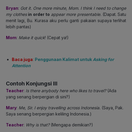
Bryan
:
Got it. One more minute, Mom. I think I need to change
my clothes
in order to
appear more presentable.
(Dapat. Satu
menit lagi, Bu. Kurasa aku perlu ganti pakaian supaya terlihat
lebih pantas)
Mom
:
Make it quick
! (Cepat ya!)
Baca juga
:
Penggunaan Kalimat untuk
Asking for
Attention
Contoh Konjungsi III
Teacher
:
Is there anybody here who likes to travel?
(Ada
yang senang berpergian di sini?)
Mary
:
Me, Sir. I enjoy travelling across Indonesia.
(Saya, Pak.
Saya senang berpergian keliling Indonesia.)
Teacher
:
Why is that?
(Mengapa demikian?)