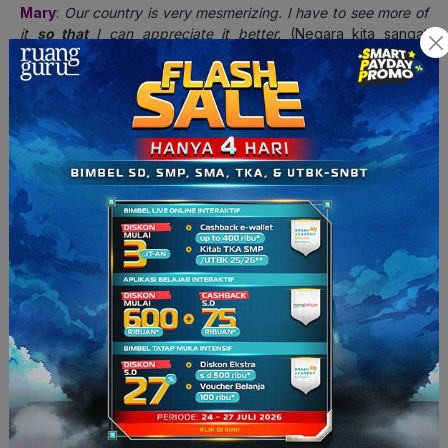
Mary
:
Our country is very mesmerizing. I have to see more of
it
so that
I can appreciate it better.
(Negara kita sangat
memukau. Saya harus melihat lebih banyak agar bisa
mengapresiasinya dengan lebih baik.)
Teacher
:
What about meeting new people?
(Bagaimana
dengan bertemu orang baru?)
Mary
:
That is also very exciting. I got to hear their story
so
that
I know every culture is different.
(Itu juga menyenangkan.
Saya bisa mendengar cerita mereka sehingga saya tahu
bahwa setiap budaya itu berbeda-beda.)
Nah,
percakapan di atas sudah cukup untuk dijadikan contoh,
bukan
? Kalau belum cukup paham dengan konjungsi, kamu
bisa tonton video
ruangbelajar
dan rasakan sensasi
#BelajarJadiMudah
!