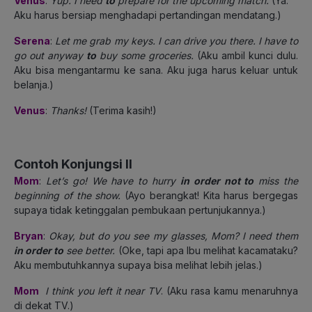
Venus
:
Yup. I need
to
prepare for the upcoming match.
(Ya.
Aku harus bersiap menghadapi pertandingan mendatang.)
Serena
:
Let me grab my keys. I can drive you there. I have to
go out anyway
to
buy some groceries.
(Aku ambil kunci dulu.
Aku bisa mengantarmu ke sana. Aku juga harus keluar untuk
belanja.)
Venus
:
Thanks!
(Terima kasih!)
Contoh Konjungsi II
Mom
:
Let’s go! We have to hurry
in order not to
miss the
beginning of
the show.
(Ayo berangkat! Kita harus bergegas
supaya tidak ketinggalan pembukaan pertunjukannya.)
Bryan
:
Okay, but do you see my glasses, Mom? I need them
in order to
see better.
(Oke, tapi apa Ibu melihat kacamataku?
Aku membutuhkannya supaya bisa melihat lebih jelas.)
Mom
I think you left it near TV
. (Aku rasa kamu menaruhnya
di dekat TV.)