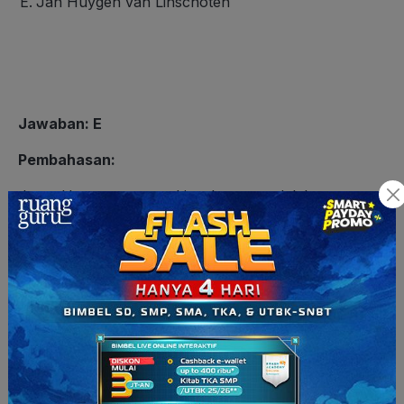
Jan Huygen van Linschoten
Jawaban
: E
Pembahasan
:
Jan Huygen van Linschoten adalah seorang
penjelajah sekaligus kartografer berkebangsaan
Belanda. Ia pernah menulis tentang rahasia Portugis
berkenaan dengan peta jalur pelayaran Portugis
dalam menguasai dunia. Tulisannya tersebut
kemudian diberi judul
Itinerario: Voyage ofte
Schipvaert van Jan Huygen van Linschoten
.
Itinerario
menguak informasi-informasi maritim yang telah lama
dijaga Portugis seperti stasiun perdagangan di dunia
timur, kedalaman laut, informasi navigasi, dan lokasi