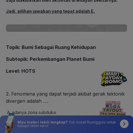
saja diakibatkan oleh aktivitas di wilayah sekitarnya.
Jadi, pilihan jawaban yang tepat adalah E.
Topik
:
Bumi Sebagai Ruang Kehidupan
Subtopik
:
Perkembangan Planet Bumi
Level
: HOTS
2. Fenomena yang dapat terjadi akibat gerak tektonik
divergen adalah ….
adanya zona subduksi
terbentuknya palung laut
Mau materi lebih lengkap?
Yuk install Ruangguru untuk
pembengkakan tepi lempeng benua
belajar lebih seru!
pembentukan tanggul dasar samudra