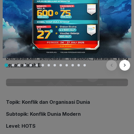
pulau-pulau yang membahayakan pelayaran.
Itinerario
menyajikan panduan bagaimana
menghindari Portugis di Selat Malaka dan
menampilkan rute pelayaran alternatif lewat Selat
Sunda. Terbitnya
Itinerario
pada tahun 1596
kemudian digunakan Belanda dalam melakukan
ekspedisi pertamanya ke Nusantara.
Berdasarkan penjelasan tersebut, jawaban yang
tepat adalah E
.
Topik
:
Konflik dan Organisasi Dunia
Subtopik
:
Konflik Dunia Modern
Level
: HOTS