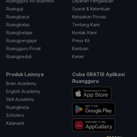
Ruangguru for Business
Layanan Pengaduan
Ruanguji
Syarat & Ketentuan
Ruangbaca
Kebijakan Privasi
Ruangkelas
Tentang Kami
Ruangbelajar
Kontak Kami
Ruangpengajar
Press Kit
Ruangguru Privat
Bantuan
Ruangpeduli
Karier
Produk Lainnya
Coba GRATIS Aplikasi
Ruangguru
Brain Academy
English Academy
Skill Academy
Ruangkerja
Schoters
Kalananti