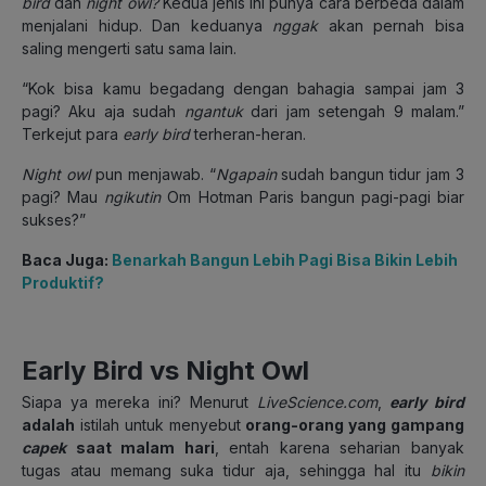
bird
dan
night owl?
Kedua jenis ini punya cara berbeda dalam
menjalani hidup. Dan keduanya
nggak
akan pernah bisa
saling mengerti satu sama lain.
“Kok bisa kamu begadang dengan bahagia sampai jam 3
pagi? Aku aja sudah
ngantuk
dari jam setengah 9 malam.”
Terkejut para
early bird
terheran-heran.
Night owl
pun menjawab. “
Ngapain
sudah bangun tidur jam 3
pagi? Mau
ngikutin
Om Hotman Paris bangun pagi-pagi biar
sukses?”
Baca Juga:
Benarkah Bangun Lebih Pagi Bisa Bikin Lebih
Produktif?
Early Bird vs Night Owl
Siapa ya mereka ini? Menurut
LiveScience.com
,
early
bird
adalah
istilah untuk menyebut
orang-orang yang gampang
capek
saat malam hari
, entah karena seharian banyak
tugas atau memang suka tidur aja, sehingga hal itu
bikin