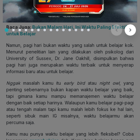
sosiologi di University of Nevada-Reno yang memimpin studi
ini. Evans menyarankan, waktu optimal untuk belajar baiknya
adalah dimulai dari siang hingga malam.
Baca Juga:
Bukan Malam Hari, Ini Waktu Paling Efektif
untuk Belajar
Namun, pagi hari bukan waktu yang salah untuk belajar kok.
Menurut penelitian lain yang dilakukan oleh psikolog dari
University of Sussex, Dr. Jane Oakhill, disimpulkan bahwa
pagi hari juga merupakan waktu terbaik untuk menyerap
informasi baru atau untuk belajar.
Nggak
masalah kamu itu
early bird
atau
night owl
, yang
penting sebenarnya bukan kapan waktu belajar yang baik,
tapi gimana kamu mampu memanajemen waktu belajar
dengan baik setiap harinya. Walaupun kamu belajar pagi-pagi
atau tengah malam tapi kamu malah lebih fokus ke hal lain,
seperti sibuk main IG misalnya, waktu belajarmu akan
percuma saja.
Kamu mau punya waktu belajar yang lebih fleksibel? Coba