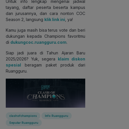
Untuk info lengkap mengenai jadwal
tayang, daftar peserta beserta kampus
dan jurusannya, dan cara nonton COC
Season 2, langsung
klik link ini
, ya!
Kamu juga masih bisa terus vote dan beri
dukungan kepada Champions favoritmu
di
dukungcoc.ruangguru.com
.
Siap jadi juara di Tahun Ajaran Baru
2025/2026? Yuk, segera
klaim diskon
spesial
beragam paket produk dari
Ruangguru.
clashofchampions
Info Ruangguru
Seputar Ruangguru