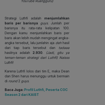
YouTube Ruangguru)
Strategi Luthfi adalah
menjumlahkan
baris per barisnya
guys
. Jumlah per
barisnya itu rata-rata kelipatan 100.
Dengan kamu menjumlahkan baris per
baris akan lebih mudah mengingat angka-
angka tersebut, lalu jumlahin aja
deh
hasil
dari tiap baris tersebut dan
tadaaa
hasilnya adalah
2.930
.
(Jadi, gitu ya
teman-teman strategi dari Luthfi) Naisss
Luthfi!
Karena Luthfi lolos dari tim E, maka Dean
dan Shen harus menunggu untuk bermain
di
round
2
guys
.
Baca Juga:
Profil Luthfi, Peserta COC
Season 2 dari KAIST