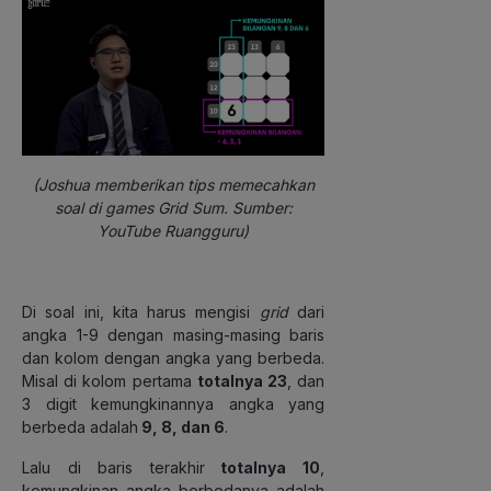
(Joshua memberikan tips memecahkan
soal di games Grid Sum. Sumber:
YouTube Ruangguru)
Di soal ini, kita harus mengisi
grid
dari
angka 1-9 dengan masing-masing baris
dan kolom dengan angka yang berbeda.
Misal di kolom pertama
totalnya 23
, dan
3 digit kemungkinannya angka yang
berbeda adalah
9, 8, dan 6
.
Lalu di baris terakhir
totalnya 10
,
kemungkinan angka berbedanya adalah