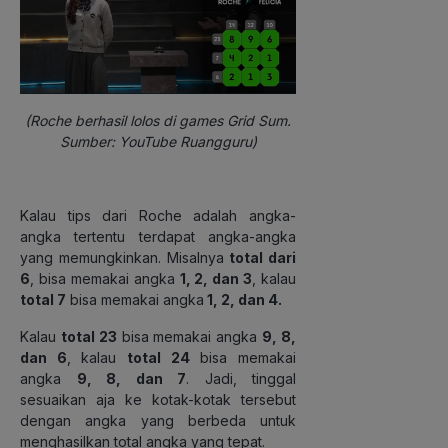
(Roche berhasil lolos di games Grid Sum.
Sumber: YouTube Ruangguru)
Kalau tips dari Roche adalah a
ngka-
angka tertentu terdapat angka-angka
yang memungkinkan. Misalnya
total dari
6
, bisa memakai angka
1, 2, dan 3
, kalau
total 7
bisa memakai angka
1, 2, dan 4.
Kalau
total 23
bisa memakai angka
9, 8,
dan 6
, kalau
total 24
bisa memakai
angka
9, 8, dan 7
. Jadi, tinggal
sesuaikan aja ke kotak-kotak tersebut
dengan angka yang berbeda untuk
menghasilkan total angka yang tepat.