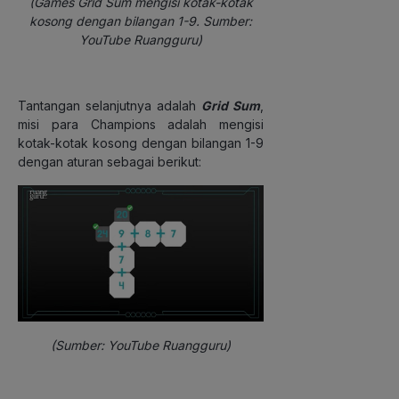
(Games Grid Sum mengisi kotak-kotak
kosong dengan bilangan 1-9. Sumber:
YouTube Ruangguru)
Tantangan selanjutnya adalah
Grid Sum
,
misi para Champions adalah mengisi
kotak-kotak kosong dengan bilangan 1-9
dengan aturan sebagai berikut:
(Sumber: YouTube Ruangguru)