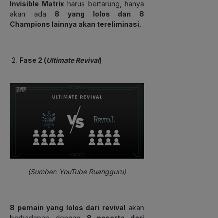
Invisible Matrix
harus bertarung, hanya
akan ada
8 yang lolos dan 8
Champions lainnya akan tereliminasi.
Fase 2 (
Ultimate Revival
)
(Sumber: YouTube Ruangguru)
8 pemain yang lolos dari revival
akan
berhadapan dengan
8 peserta dari