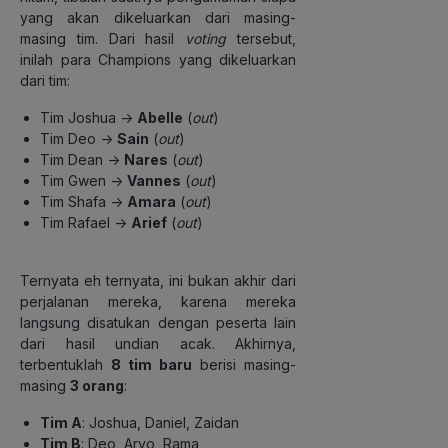
yang akan dikeluarkan dari masing-
masing tim. Dari hasil
voting
tersebut,
inilah para Champions yang dikeluarkan
dari tim:
Tim Joshua ->
Abelle
(
out
)
Tim Deo ->
Sain
(
out
)
Tim Dean ->
Nares
(
out
)
Tim Gwen ->
Vannes
(
out
)
Tim Shafa ->
Amara
(
out
)
Tim Rafael ->
Arief
(
out
)
Ternyata eh ternyata, ini bukan akhir dari
perjalanan mereka, k
arena mereka
langsung disatukan dengan peserta lain
dari hasil undian acak. Akhirnya,
terbentuklah
8 tim baru
berisi masing-
masing
3 orang
:
Tim A
: Joshua, Daniel, Zaidan
Tim B
: Deo, Aryo, Rama