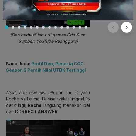
(Deo berhasil lolos di games Grid Sum.
Sumber: YouTube Ruangguru)
Baca Juga:
Profil Deo, Peserta COC
Season 2 Peraih Nilai UTBK Tertinggi
Next
, ada
ciwi-ciwi nih
dari tim C yaitu
Roche vs Felicia. Di sisa waktu tinggal 15
detik lagi,
Roche
langsung menekan bel
dan
CORRECT ANSWER
.