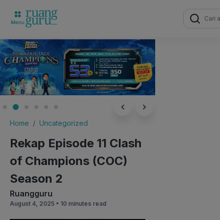
Search
for:
Home
Uncategorized
Rekap Episode 11 Clash
of Champions (COC)
Season 2
Ruangguru
August 4, 2025 •
10 minutes read