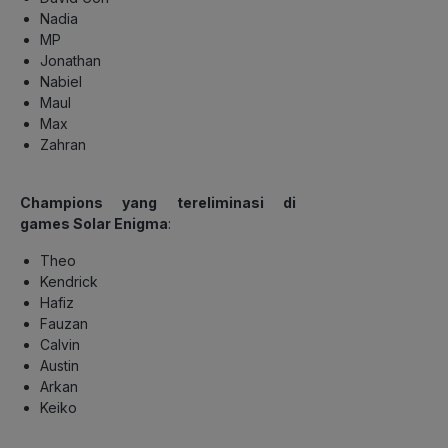
Nadia
MP
Jonathan
Nabiel
Maul
Max
Zahran
Champions yang tereliminasi di
games Solar Enigma
:
Theo
Kendrick
Hafiz
Fauzan
Calvin
Austin
Arkan
Keiko