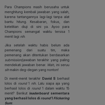
Para Champions masih berusaha untuk
menghitung kembali jawaban yang salah,
karena tantangannya lagi-lagi tanpa alat
bantu hitung. Kesabaran, fokus, dan
ketelitian diuji di sini ya. Ayoo para
Champions semangat waktu tersisa 1
menit lagi
nih
.
Jika setelah waktu habis belum ada
pemenang dari suatu tim, maka
pemenang akan ditentukan berdasarkan
submission
/jawaban terakhir yang paling
mendekati jawaban benar.
Wah,
ini seruu
sih
makin deg-degan yang nonton!
Di menit-menit terakhir
David S
berhasil
lolos di
round
1
nih.
Lalu siapa aja yang
berhasil lolos di
round
1 dalam waktu 15
menit? Berikut
leaderboard
sementara
yang berhasil lolos di
round
1
Flickering
Sum
: