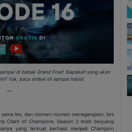
sampai di babak Grand Final! Siapakah yang akan
? Yuk, baca artikel ini sampai habis!
—
rja sama tim, dan momen-momen menegangkan, kini
a Clash of Champions Season 2 telah berjuang
hanya yang terkuat berhasil menjadi Champion