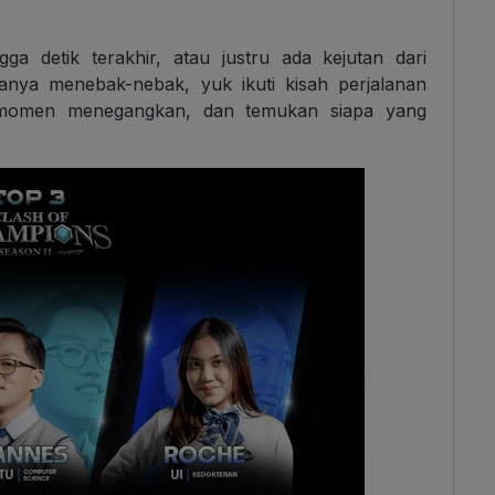
 detik terakhir, atau justru ada kejutan dari
anya menebak-nebak, yuk ikuti kisah perjalanan
n-momen menegangkan, dan temukan siapa yang