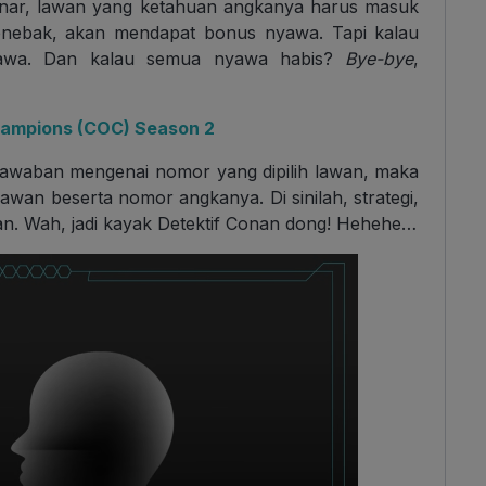
enar, lawan yang ketahuan angkanya harus masuk
enebak, akan mendapat bonus nyawa. Tapi kalau
 nyawa. Dan kalau semua nyawa habis?
Bye-bye
,
Champions (COC) Season 2
awaban mengenai nomor yang dipilih lawan, maka
awan beserta nomor angkanya. Di sinilah, strategi,
bisan. Wah, jadi kayak Detektif Conan dong! Hehehe…