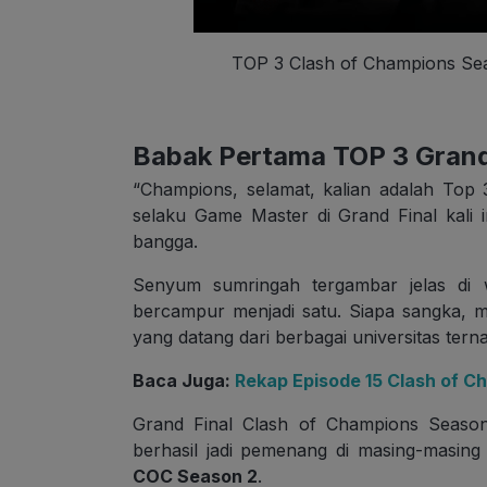
TOP 3 Clash of Champions Se
Babak Pertama TOP 3 Grand
“Champions, selamat, kalian adalah Top
selaku Game Master di Grand Final kali 
bangga.
Senyum sumringah tergambar jelas di w
bercampur menjadi satu. Siapa sangka, m
yang datang dari berbagai universitas tern
Baca Juga:
Rekap Episode 15 Clash of 
Grand Final Clash of Champions Season
berhasil jadi pemenang di masing-masin
COC Season 2
.