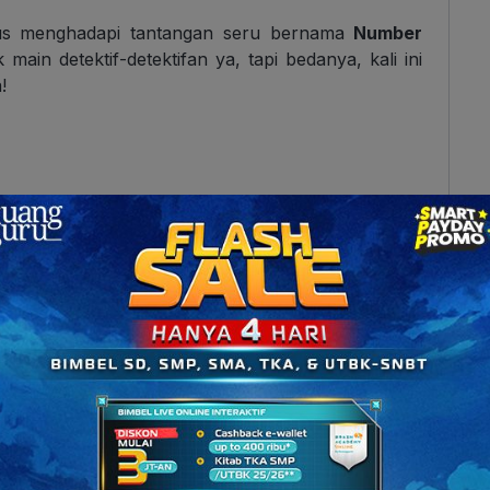
us menghadapi tantangan seru bernama
Number
ain detektif-detektifan ya, tapi bedanya, kali ini
!
tegang banget pas dimainkan. Pertama, setiap
at antara
100 – 999
, lalu menuliskannya di kertas.
hasia” mereka.
Para Champions boleh saling melempar pertanyaan
abannya bakal ditampilkan lewat sistem
Adapto X
.
 artinya
ya
, kalau merah, artinya
tidak
. Urutan
nkan sesuai peringkat di permainan sebelumnya.