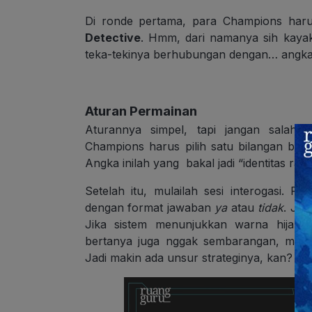
Di ronde pertama, para Champions har
Detective
. Hmm, dari namanya sih kayak m
teka-tekinya berhubungan dengan… angka
Aturan Permainan
Aturannya simpel, tapi jangan salah, 
Champions harus pilih satu bilangan bul
Angka inilah yang bakal jadi “identitas ra
Setelah itu, mulailah sesi interogasi. 
dengan format jawaban
ya
atau
tidak
. Jaw
Jika sistem menunjukkan warna hijau,
bertanya juga nggak sembarangan, melai
Jadi makin ada unsur strateginya, kan?