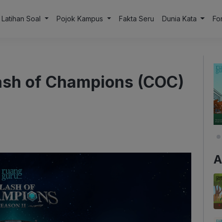
Latihan Soal
Pojok Kampus
Fakta Seru
Dunia Kata
Fo
ash of Champions (COC)
A