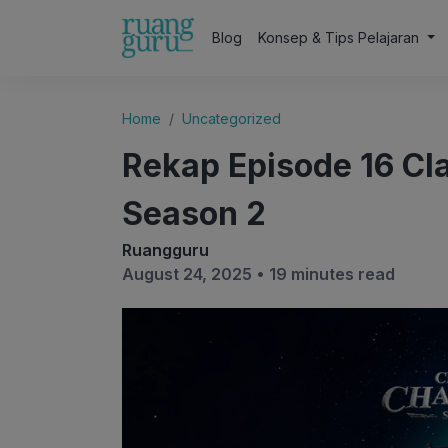
Blog
Konsep & Tips Pelajaran
Home
Uncategorized
Rekap Episode 16 Cl
Season 2
Ruangguru
August 24, 2025 •
19 minutes read