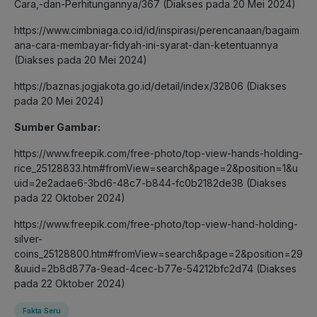
Cara,-dan-Perhitungannya/367 (Diakses pada 20 Mei 2024)
https://www.cimbniaga.co.id/id/inspirasi/perencanaan/bagaim
ana-cara-membayar-fidyah-ini-syarat-dan-ketentuannya
(Diakses pada 20 Mei 2024)
https://baznas.jogjakota.go.id/detail/index/32806 (Diakses
pada 20 Mei 2024)
Sumber Gambar:
https://www.freepik.com/free-photo/top-view-hands-holding-
rice_25128833.htm#fromView=search&page=2&position=1&u
uid=2e2adae6-3bd6-48c7-b844-fc0b2182de38 (Diakses
pada 22 Oktober 2024)
https://www.freepik.com/free-photo/top-view-hand-holding-
silver-
coins_25128800.htm#fromView=search&page=2&position=29
&uuid=2b8d877a-9ead-4cec-b77e-54212bfc2d74 (Diakses
pada 22 Oktober 2024)
Fakta Seru