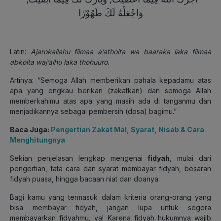
وَاجْعَلْهُ لَكَ طَهُوْرًا
Latin:
Ajarokallahu fiimaa a’athoita wa baaraka laka fiimaa
abkoita waj’alhu laka thohuuro.
Artinya: “Semoga Allah memberikan pahala kepadamu atas
apa yang engkau berikan (zakatkan) dan semoga Allah
memberkahimu atas apa yang masih ada di tanganmu dan
menjadikannya sebagai pembersih (dosa) bagimu.”
Baca Juga:
Pengertian Zakat Mal, Syarat, Nisab & Cara
Menghitungnya
Sekian penjelasan lengkap mengenai
fidyah
, mulai dari
pengertian, tata cara dan syarat membayar fidyah, besaran
fidyah puasa, hingga bacaan niat dan doanya.
Bagi kamu yang termasuk dalam kriteria orang-orang yang
bisa membayar fidyah, jangan lupa untuk segera
membayarkan fidyahmu, ya! Karena fidyah hukumnya wajib