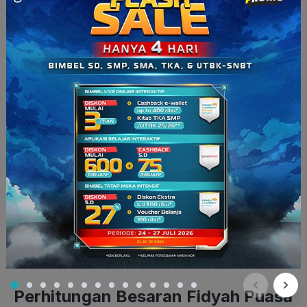
Latin:
Nawaitu an ukhrija hadzihil fidyatal ‘an ta khiiri qadhaa’i
shaumi ramadhaana fardha lillahi ta’aala.
Artinya: Aku niat mengeluarkan fidyah ini dari tanggungan
keterlambatan mengqadha puasa Ramadhan, fardu karena
Allah.
Niat fidyah dapat dilakukan saat memberikan kepada
fakir atau miskin
, melalui wakil, atau setelah memisahkan
beras yang akan ditunaikan sebagai fidyah, sesuai ketentuan.
Kemudian, makanan pokok tersebut dapat disalurkan kepada
fakir atau miskin. Kita juga bisa memberikan tambahan
makanan sebagai pelengkap.
Baca Juga:
Doa Niat Sahur dan Berbuka Puasa
Ramadhan, Kapan Sebaiknya Dibaca?
Perhitungan Besaran Fidyah Puasa