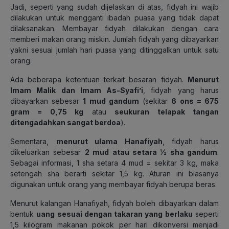
Jadi, seperti yang sudah dijelaskan di atas, fidyah ini wajib
dilakukan untuk mengganti ibadah puasa yang tidak dapat
dilaksanakan. Membayar fidyah dilakukan dengan cara
memberi makan orang miskin. Jumlah fidyah yang dibayarkan
yakni sesuai jumlah hari puasa yang ditinggalkan untuk satu
orang.
Ada beberapa ketentuan terkait besaran fidyah.
Menurut
Imam Malik dan Imam As-Syafi’i
, fidyah yang harus
dibayarkan sebesar
1 mud gandum
(sekitar
6 ons = 675
gram = 0,75 kg
atau
seukuran telapak tangan
ditengadahkan sangat berdoa
).
Sementara,
menurut ulama Hanafiyah
, fidyah harus
dikeluarkan sebesar
2 mud atau setara ½ sha gandum
.
Sebagai informasi, 1 sha setara 4 mud = sekitar 3 kg, maka
setengah sha berarti sekitar 1,5 kg. Aturan ini biasanya
digunakan untuk orang yang membayar fidyah berupa beras.
Menurut kalangan Hanafiyah, fidyah boleh dibayarkan dalam
bentuk
uang sesuai dengan takaran yang berlaku
seperti
1,5 kilogram makanan pokok per hari dikonversi menjadi