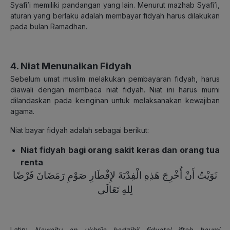
Syafi’i memiliki pandangan yang lain. Menurut mazhab Syafi’i,
aturan yang berlaku adalah membayar fidyah harus dilakukan
pada bulan Ramadhan.
4. Niat Menunaikan Fidyah
Sebelum umat muslim melakukan pembayaran fidyah, harus
diawali dengan membaca niat fidyah. Niat ini harus murni
dilandaskan pada keinginan untuk melaksanakan kewajiban
agama.
Niat bayar fidyah adalah sebagai berikut:
Niat fidyah bagi orang sakit keras dan orang tua
renta
نَوَيْتُ أَنْ أُخْرِجَ هَذِهِ الْفِدْيَةَ لإِفْطَارِ صَوْمِ رَمَضَانَ فَرْضًا
لِلهِ تَعَالَى
Latin:
Nawaitu an ukhrija hadzihil fidyatal iftah haumi