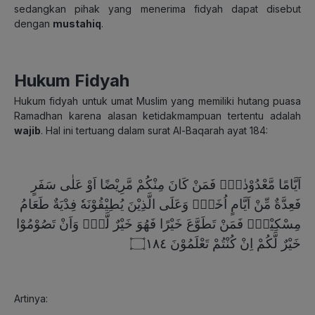
sedangkan pihak yang menerima fidyah dapat disebut
dengan
mustahiq
.
Hukum Fidyah
Hukum fidyah untuk umat Muslim yang memiliki hutang puasa
Ramadhan karena alasan ketidakmampuan tertentu adalah
wajib
. Hal ini tertuang dalam surat Al-Baqarah ayat 184:
اَيَّامًا مَّعْدُوْدٰتٍۗ فَمَنْ كَانَ مِنْكُمْ مَّرِيْضًا اَوْ عَلٰى سَفَرٍ
فَعِدَّةٌ مِّنْ اَيَّامٍ اُخَرَۗ وَعَلَى الَّذِيْنَ يُطِيْقُوْنَهٗ فِدْيَةٌ طَعَامُ
مِسْكِيْنٍۗ فَمَنْ تَطَوَّعَ خَيْرًا فَهُوَ خَيْرٌ لَّهٗۗ وَاَنْ تَصُوْمُوْا
خَيْرٌ لَّكُمْ اِنْ كُنْتُمْ تَعْلَمُوْنَ ۝١٨٤
Artinya: