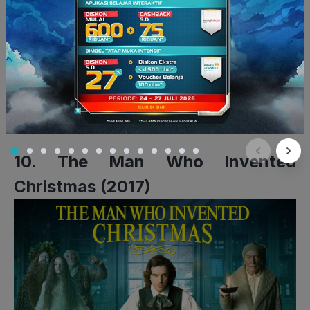
Walau film ini sudah diproduksi 13 tahun lalu, namun tetap seru
disaksikan sampai sekarang. Film ini mengisahkan berbagai
kisah cinta yang terjadi dengan setting negara Inggris. Selain
plotnya unik, film ini juga dibintangi oleh aktor dan aktris
ternama, seperti Hugh Grant, Keira Knightley, Emma
Thompson, hingga Rowan Atkinson. Kamu wajib tonton film ini
karena sarat pesan dan menghadirkan kesan positif.
10. The Man Who Invented
Christmas (2017)