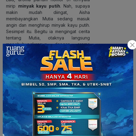
mirip
minyak kayu putih
. Nah, supaya
makin mudah diingat, Aisha
membayangkan Mutia sedang masuk
angin dan menghirup minyak kayu putih.
Sesimpel itu. Begitu ia mengingat cerita
tentang Mutia, otaknya langsung
menghubungkannya dengan aroma
minyak kayu putih, lalu mengingat bahwa
itu adalah
aroma nomor 31
.
Kelihatannya sederhana, ya? Tapi justru
itulah tips mudahnya. Dibanding
menghafal 40 aroma satu per satu,
mengubahnya menjadi cerita membuat
setiap aroma punya identitas sendiri.
Alhasil, informasi jadi lebih mudah
tersimpan di memori dan lebih gampang
dipanggil kembali saat dibutuhkan.
Baca Juga:
Profil Nadia COC Season
2, Grand Master Memory Termuda