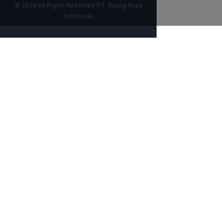
© 2026 All Rights Reserved PT. Ruang Raya
Indonesia