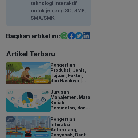
teknologi interaktif
untuk jenjang SD, SMP,
SMA/SMK.
Bagikan artikel ini:
Artikel Terbaru
Pengertian
Produksi, Jenis,
Tujuan, Faktor,
dan Hasilnya |
Ekonomi Kelas 7
Jurusan
Manajemen: Mata
Kuliah,
Peminatan, dan
Prospek Kerja
Pengertian
Interaksi
Antarruang,
Penyebab, Bentuk