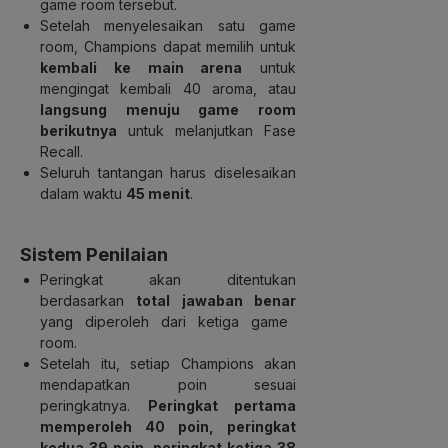
game room tersebut.
Setelah menyelesaikan satu game
room, Champions dapat memilih untuk
kembali ke main arena
untuk
mengingat kembali 40 aroma, atau
langsung menuju game room
berikutnya
untuk melanjutkan Fase
Recall.
Seluruh tantangan harus diselesaikan
dalam waktu
45 menit
.
Sistem Penilaian
Peringkat akan ditentukan
berdasarkan
total jawaban benar
yang diperoleh dari ketiga game
room.
Setelah itu, setiap Champions akan
mendapatkan poin sesuai
peringkatnya.
Peringkat pertama
memperoleh 40 poin, peringkat
kedua 39 poin, peringkat ketiga 38