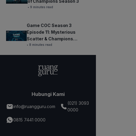
of Champions Season 3
• 9 minutes read
Game COC Season 3
Episode 11: Mysterious
Scatter & Champions
Residence
• 8 minutes read
Hubungi Kami
(021) 3093
info@ruangguru.com
0000
0815 7441 0000