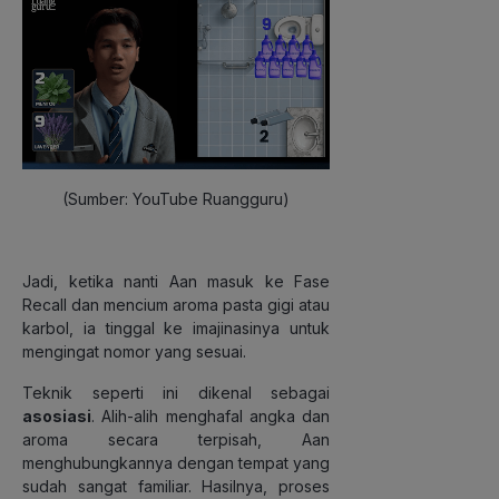
(Sumber: YouTube Ruangguru)
Jadi, ketika nanti Aan masuk ke Fase
Recall dan mencium aroma pasta gigi atau
karbol, ia tinggal ke imajinasinya untuk
mengingat nomor yang sesuai.
Teknik seperti ini dikenal sebagai
asosiasi
. Alih-alih menghafal angka dan
aroma secara terpisah, Aan
menghubungkannya dengan tempat yang
sudah sangat familiar. Hasilnya, proses