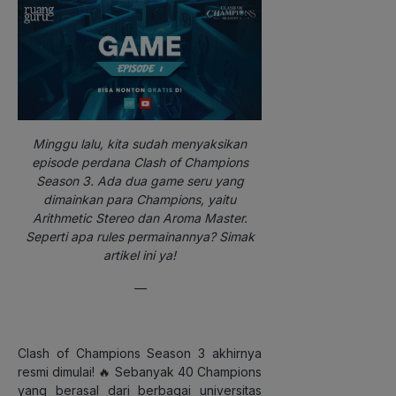
Minggu lalu, kita sudah menyaksikan
episode perdana Clash of Champions
Season 3. Ada dua game seru yang
dimainkan para Champions, yaitu
Arithmetic Stereo dan Aroma Master.
Seperti apa rules permainannya? Simak
artikel ini ya!
—
Clash of Champions Season 3 akhirnya
resmi dimulai! 🔥 Sebanyak 40 Champions
yang berasal dari berbagai universitas