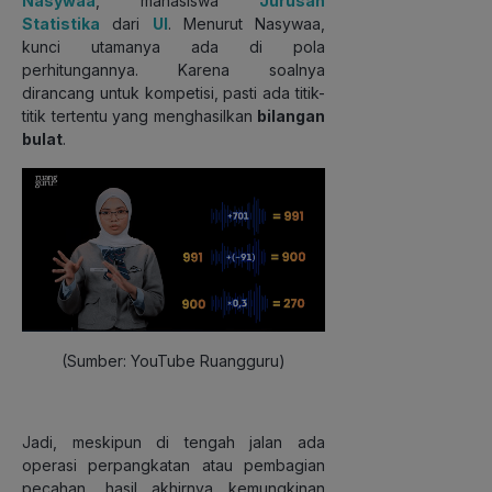
Nasywaa
, mahasiswa
Jurusan
Statistika
dari
UI
. Menurut Nasywaa,
kunci utamanya ada di pola
perhitungannya. Karena soalnya
dirancang untuk kompetisi, pasti ada titik-
titik tertentu yang menghasilkan
bilangan
bulat
.
(Sumber: YouTube Ruangguru)
Jadi, meskipun di tengah jalan ada
operasi perpangkatan atau pembagian
pecahan, hasil akhirnya kemungkinan