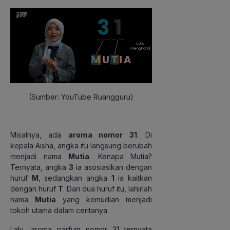
(Sumber: YouTube Ruangguru)
Misalnya, ada
aroma nomor 31
. Di
kepala Aisha, angka itu langsung berubah
menjadi nama
Mutia
. Kenapa Mutia?
Ternyata, angka
3
ia asosiasikan dengan
huruf
M
, sedangkan angka
1
ia kaitkan
dengan huruf
T
. Dari dua huruf itu, lahirlah
nama
Mutia
yang kemudian menjadi
tokoh utama dalam ceritanya.
Lalu, aroma parfum nomor 31 ternyata