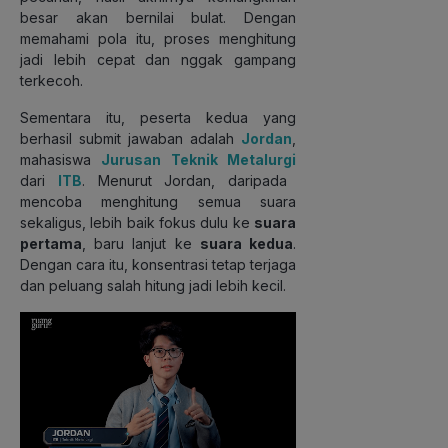
besar akan bernilai bulat. Dengan
memahami pola itu, proses menghitung
jadi lebih cepat dan nggak gampang
terkecoh.
Sementara itu, peserta kedua yang
berhasil submit jawaban adalah
Jordan
,
mahasiswa
Jurusan Teknik Metalurgi
dari
ITB
. Menurut Jordan, daripada
mencoba menghitung semua suara
sekaligus, lebih baik fokus dulu ke
suara
pertama
, baru lanjut ke
suara kedua
.
Dengan cara itu, konsentrasi tetap terjaga
dan peluang salah hitung jadi lebih kecil.