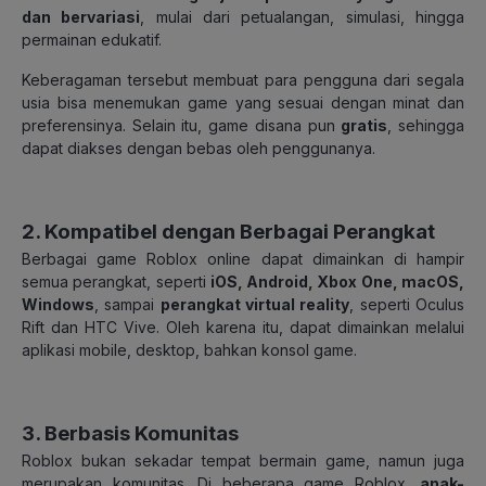
dan bervariasi
, mulai dari petualangan, simulasi, hingga
permainan edukatif.
Keberagaman tersebut membuat para pengguna dari segala
usia bisa menemukan game yang sesuai dengan minat dan
preferensinya. Selain itu, game disana pun
gratis
, sehingga
dapat diakses dengan bebas oleh penggunanya.
2. Kompatibel dengan Berbagai Perangkat
Berbagai game Roblox online dapat dimainkan di hampir
semua perangkat, seperti
iOS, Android, Xbox One, macOS,
Windows
, sampai
perangkat virtual reality
, seperti Oculus
Rift dan HTC Vive. Oleh karena itu, dapat dimainkan melalui
aplikasi mobile, desktop, bahkan konsol game.
3. Berbasis Komunitas
Roblox bukan sekadar tempat bermain game, namun juga
merupakan komunitas. Di beberapa game Roblox,
anak-