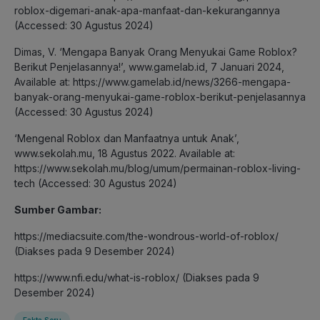
roblox-digemari-anak-apa-manfaat-dan-kekurangannya
(Accessed: 30 Agustus 2024)
Dimas, V. ‘Mengapa Banyak Orang Menyukai Game Roblox?
Berikut Penjelasannya!’, www.gamelab.id, 7 Januari 2024,
Available at:
https://www.gamelab.id/news/3266-mengapa-
banyak-orang-menyukai-game-roblox-berikut-penjelasannya
(Accessed: 30 Agustus 2024)
‘Mengenal Roblox dan Manfaatnya untuk Anak’,
www.sekolah.mu, 18 Agustus 2022. Available at:
https://www.sekolah.mu/blog/umum/permainan-roblox-living-
tech
(Accessed: 30 Agustus 2024)
Sumber Gambar:
https://mediacsuite.com/the-wondrous-world-of-roblox/
(Diakses pada 9 Desember 2024)
https://www.nfi.edu/what-is-roblox/ (Diakses pada 9
Desember 2024)