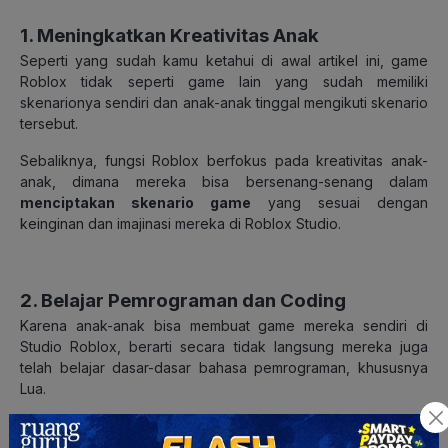
1. Meningkatkan Kreativitas Anak
Seperti yang sudah kamu ketahui di awal artikel ini, game
Roblox tidak seperti game lain yang sudah memiliki
skenarionya sendiri dan anak-anak tinggal mengikuti skenario
tersebut.
Sebaliknya, fungsi Roblox berfokus pada kreativitas anak-
anak, dimana mereka bisa bersenang-senang dalam
menciptakan skenario game
yang sesuai dengan
keinginan dan imajinasi mereka di Roblox Studio.
2. Belajar Pemrograman dan Coding
Karena anak-anak bisa membuat game mereka sendiri di
Studio Roblox, berarti secara tidak langsung mereka juga
telah belajar dasar-dasar bahasa pemrograman, khususnya
Lua.
Sebetulnya,
bahasa pemrograman Lua
dalam Studio
Roblox digambarkan dengan berbagai menu visual untuk