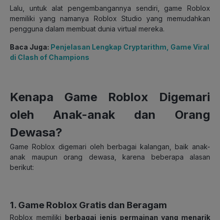
Lalu, untuk alat pengembangannya sendiri, game Roblox
memiliki yang namanya Roblox Studio yang memudahkan
pengguna dalam membuat dunia virtual mereka.
Baca Juga:
Penjelasan Lengkap Cryptarithm, Game Viral
di Clash of Champions
Kenapa Game Roblox Digemari
oleh Anak-anak dan Orang
Dewasa?
Game Roblox digemari oleh berbagai kalangan, baik anak-
anak maupun orang dewasa, karena beberapa alasan
berikut:
1. Game Roblox Gratis dan Beragam
Roblox memiliki
berbagai jenis permainan yang menarik