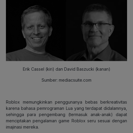
Erik Cassel (kiri) dan David Baszucki (kanan)
Sumber: mediacsuite.com
Roblox memungkinkan penggunanya bebas berkreativitas
karena bahasa pemrograman Lua yang terdapat didalamnya,
sehingga para pengembang (termasuk anak-anak) dapat
menciptakan pengalaman game Roblox seru sesuai dengan
imajinasi mereka.