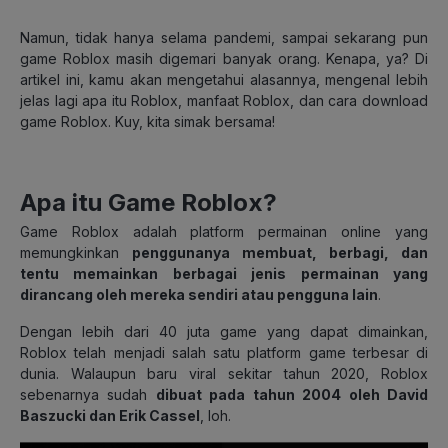
Namun, tidak hanya selama pandemi, sampai sekarang pun
game Roblox masih digemari banyak orang. Kenapa, ya? Di
artikel ini, kamu akan mengetahui alasannya, mengenal lebih
jelas lagi apa itu Roblox, manfaat Roblox, dan cara download
game Roblox. Kuy, kita simak bersama!
Apa itu Game Roblox?
Game Roblox adalah platform permainan online yang
memungkinkan
penggunanya membuat, berbagi, dan
tentu memainkan berbagai jenis permainan yang
dirancang oleh mereka sendiri atau pengguna lain
.
Dengan lebih dari 40 juta game yang dapat dimainkan,
Roblox telah menjadi salah satu platform game terbesar di
dunia. Walaupun baru viral sekitar tahun 2020, Roblox
sebenarnya sudah
dibuat pada tahun 2004 oleh David
Baszucki dan Erik Cassel
, loh.