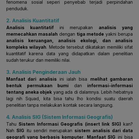
fenomena sosial seperi penyebab terjadi perpindahan
penduduk.
2. Analisis Kuantitatif
Analisis kuantitatif
ini merupakan
analisis yang
memecahkan masalah
dengan
tiga metode
yakni berupa
analisis keruangan, analisis ekologi, dan analisis
kompleks wilayah
. Metode tersebut dikatakan memiliki sifat
kuantitatif karena data yang didapatkan dalam penelitian
sudah terukur dan memiliki nilai.
3. Analisis Penginderaan Jauh
Manfaat dari analisis
ini ialah bisa
melihat gambaran
bentuk permukaan bumi
dan
informasi-informasi
tentang aneka objek
yang ada di dalamnya. Lebih hebatnya
lagi nih Squad, kita bisa tahu lho kondisi suatu daerah
penelitian tanpa melakukan kontak secara langsung.
4. Analisis SIG (Sistem Informasi Geografis)
Tahu
Sistem Informasi Geografis (insert link SIG)
kan?
Nah
SIG
itu sendiri merupakan
sistem analisis dari data
geografi yang berbasis komputer
.
Manfaat SIG
ini bisa