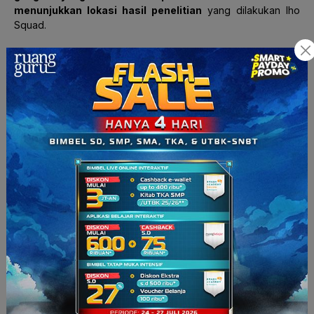
menunjukkan lokasi hasil penelitian
yang dilakukan lho
Squad.
Membuat Laporan Penelitian
Analisis data? Sudah selesai. Sekarang saatnya membuat la
poran penelitian. Bisa kan ya? Gampang kok. Laporan
penelitian kan cuma terbagi menjadi bagian utama, pembuka,
isi, penutup.
Nah, yang akan diinfokan disini ialah anggota dari masing-
masing bagian tadi.
Bagian pembuka terdiri dari:
a. halaman judul penelitian;
b. halaman pengesahan;
c. kata pengantar;
d. abstrak;