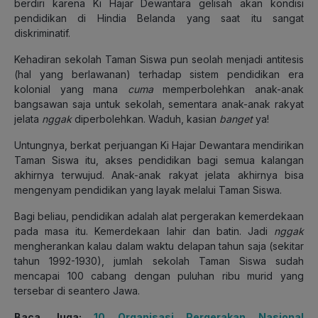
berdiri karena Ki Hajar Dewantara gelisah akan kondisi
pendidikan di Hindia Belanda yang saat itu sangat
diskriminatif.
Kehadiran sekolah Taman Siswa pun seolah menjadi antitesis
(hal yang berlawanan) terhadap sistem pendidikan era
kolonial yang mana
cuma
memperbolehkan anak-anak
bangsawan saja untuk sekolah, sementara anak-anak rakyat
jelata
nggak
diperbolehkan. Waduh, kasian
banget
ya!
Untungnya, berkat perjuangan Ki Hajar Dewantara mendirikan
Taman Siswa itu, akses pendidikan bagi semua kalangan
akhirnya terwujud. Anak-anak rakyat jelata akhirnya bisa
mengenyam pendidikan yang layak melalui Taman Siswa.
Bagi beliau, pendidikan adalah alat pergerakan kemerdekaan
pada masa itu. Kemerdekaan lahir dan batin. Jadi
nggak
mengherankan kalau dalam waktu delapan tahun saja (sekitar
tahun 1992-1930), jumlah sekolah Taman Siswa sudah
mencapai 100 cabang dengan puluhan ribu murid yang
tersebar di seantero Jawa.
Baca Juga:
10 Organisasi Pergerakan Nasional