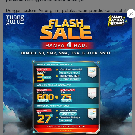
Dengan sistem Among ini, pelaksanaan pendidikan saat itu
lebih didasarkan pada minat dan potensi apa yang dimiliki
dan perlu dikembangkan pada murid-muridnya, bukan justru
sebaliknya: minat dan kemampuan yang dimiliki oleh guru atau
pendidik.
Uniknya
nih
, menurut artikel yang dimuat oleh
Intisari Online
,
konsep Taman Siswa justru sekarang digunakan oleh
Finlandia, negara dengan kualitas pendidikan terbaik di dunia.
Di sana, para muridnya
nggak
mengalami jam belajar yang
berjam-jam,
nggak
mendapatkan beban pekerjaan rumah
tambahan, dan
nggak
dibombardir dengan berbagai tes dan
ujian. Menyenangkan
banget
,
‘kan?
Di sisi lain, Indonesia yang mempelopori konsep Taman Siswa
justru berada di peringkat ke-62 dalam kualitas pendidikan
menurut data dari
International Education Database
. Sungguh
ironi ya,
guys
!