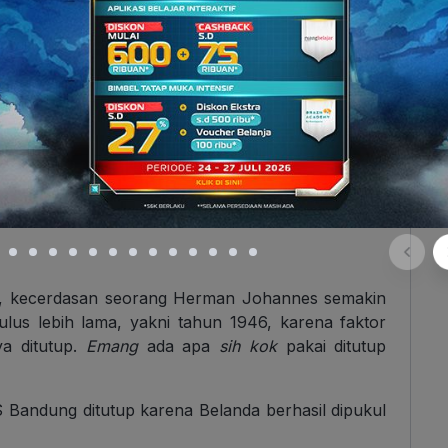
 Voor Inlandsche Ambtenaren (OSVIA)
. Namun,
tuk melanjutkan pendidikannya di
Meer Uitgebreid
n 1931, dia bersekolah di
Algemeene Middelbare
oleh nilai tertinggi dan mendapat beasiswa ke
THS) di Bandung
.
ang Maestro Pejuang Kemerdekaan Indonesia
lah, kecerdasan seorang Herman Johannes semakin
 lulus lebih lama, yakni tahun 1946, karena faktor
a ditutup.
Emang
ada apa
sih
kok
pakai ditutup
S Bandung ditutup karena Belanda berhasil dipukul