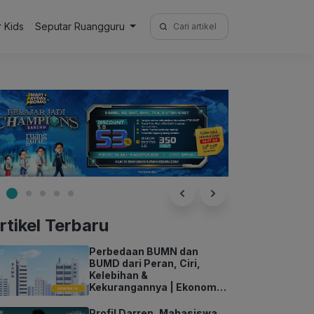
Search
r Kids
Seputar Ruangguru
for:
rtikel Terbaru
Perbedaan BUMN dan
BUMD dari Peran, Ciri,
Kelebihan &
Kekurangannya | Ekonomi
Kelas 11
Profil Darren, Mahasiswa