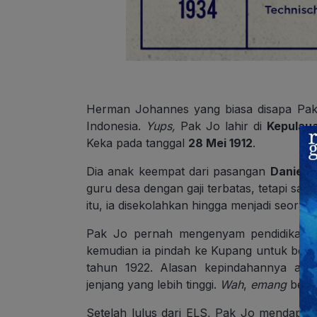
Herman Johannes yang biasa disapa Pak J
Indonesia.
Yups,
Pak Jo lahir di
Kepulau
Keka pada tanggal
28 Mei 1912
.
Dia anak keempat dari pasangan
Daniel 
guru desa dengan gaji terbatas, tetapi s
itu, ia disekolahkan hingga menjadi seorang
Pak Jo pernah mengenyam pendidikan 
kemudian ia pindah ke Kupang untuk bers
tahun 1922. Alasan kepindahannya agar
jenjang yang lebih tinggi.
Wah
,
emang
berm
Setelah lulus dari ELS, Pak Jo mendapat