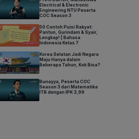
Electrical & Electronic
Engineering NTU Peserta
COC Season 3
50 Contoh Puisi Rakyat:
Pantun, Gurindam & Syair,
Lengkap! | Bahasa
Indonesia Kelas 7
Korea Selatan Jadi Negara
Maju Hanya dalam
Beberapa Tahun, Kok Bisa?
Bunayya, Peserta COC
Season 3 dari Matematika
ITB dengan IPK 3,99