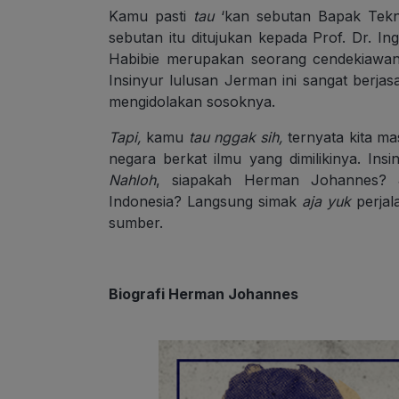
Kamu pasti
tau
‘kan
sebutan Bapak Tekno
sebutan itu ditujukan kepada Prof. Dr. Ing
Habibie merupakan seorang cendekiawan 
Insinyur lulusan Jerman ini sangat berjas
mengidolakan sosoknya.
Tapi,
kamu
tau nggak sih,
ternyata kita m
negara berkat ilmu yang dimilikinya. Ins
Nahloh
, siapakah Herman Johannes? 
Indonesia? Langsung simak
aja
yuk
perjal
sumber.
Biografi Herman Johannes