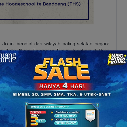
o ini berasal dari wilayah paling selatan negara
an Rote, Nusa Tenggara Timur
, tepatnya di Desa
Abia Johannes dan Aranci Dirk
. Ayahnya seorang
angat mengutamakan pendidikan anaknya. Oleh sebab
 insinyur.
di
Sekolah Melayu (1921)
, tetapi hanya setahun,
ekolah di
Europeesche Lagere School (ELS)
pada
 dia dapat terus melanjutkan pendidikannya ke
inat tinggi pada pendidikan ya?
 tawaran beasiswa dari Pemerintah Hindia Belanda