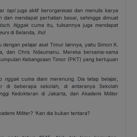
jar
tapi
juga aktif berorganisasi dan menulis karya
an dan mendapat perhatian besar, sehingga dimuat
dsch
.
Nggak
cuma itu, tulisannya juga mendapat
ieurs
di Belanda,
lho
!
u dengan pelajar asal Timur lainnya, yaitu Simon K.
lla, dan Chris Ndaumanu. Mereka bersama-sama
kumpulan Kebangsaan Timor (PKT) yang bertujuan
Jo
nggak
cuma diam merenung. Dia tetap belajar,
ar di beberapa sekolah, di antaranya Sekolah
nggi Kedokteran di Jakarta, dan Akademi Militer
kademi Militer?
‘Kan
dia bukan tentara?