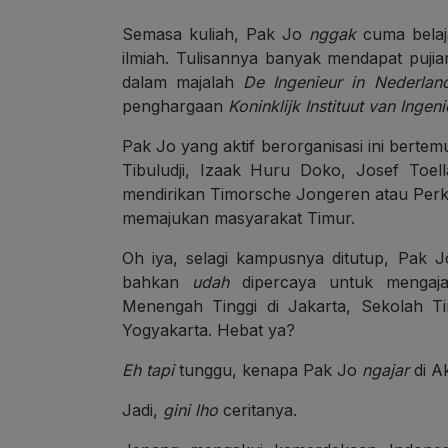
Semasa kuliah, Pak Jo
nggak
cuma bela
ilmiah. Tulisannya banyak mendapat puji
dalam majalah
De Ingenieur in Nederlan
penghargaan
Koninklijk Instituut van Ingen
Pak Jo yang aktif berorganisasi ini bertem
Tibuludji, Izaak Huru Doko, Josef Toe
mendirikan Timorsche Jongeren atau Per
memajukan masyarakat Timur.
Oh iya, selagi kampusnya ditutup, Pak 
bahkan
udah
dipercaya untuk mengaj
Menengah Tinggi di Jakarta, Sekolah Ti
Yogyakarta. Hebat ya?
Eh tapi
tunggu, kenapa Pak Jo
ngajar
di A
Jadi,
gini
lho
ceritanya.