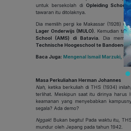
untuk bersekolah di
Opleiding School
tawaran itu ditolaknya.
Dia memilih pergi ke Makassar (1928) un
Lager Onderwijs (MULO)
. Kemudian tahu
School (AMS) di Batavia
. Dia memper
Technische Hoogeschool te Bandoeng (
Baca Juga:
Mengenal Ismail Marzuki, S
Masa Perkuliahan Herman Johannes
Nah
, ketika berkuliah di THS (1934) ini
terlihat. Meskipun saat itu dirinya harus
keamanan yang menyebabkan kampusny
segala? Ada demo?
Nggak
! Bukan begitu! Pada waktu itu, TH
mundur oleh Jepang pada tahun 1942.