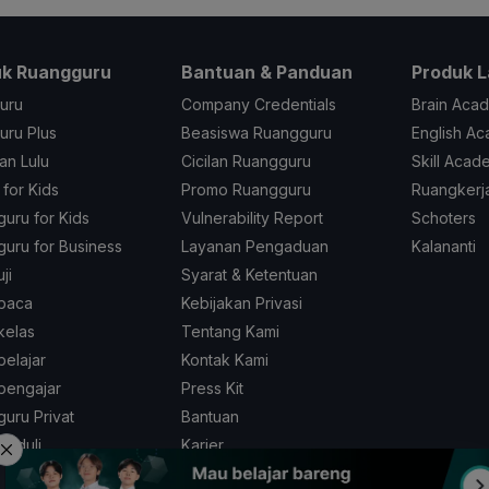
uk Ruangguru
Bantuan & Panduan
Produk L
uru
Company Credentials
Brain Aca
ru Plus
Beasiswa Ruangguru
English A
an Lulu
Cicilan Ruangguru
Skill Acad
 for Kids
Promo Ruangguru
Ruangkerj
uru for Kids
Vulnerability Report
Schoters
uru for Business
Layanan Pengaduan
Kalananti
ji
Syarat & Ketentuan
baca
Kebijakan Privasi
kelas
Tentang Kami
elajar
Kontak Kami
pengajar
Press Kit
uru Privat
Bantuan
peduli
Karier