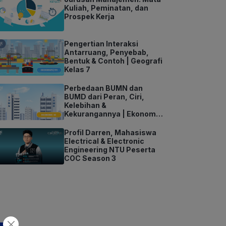
Kuliah, Peminatan, dan
Prospek Kerja
Pengertian Interaksi
Antarruang, Penyebab,
Bentuk & Contoh | Geografi
Kelas 7
Perbedaan BUMN dan
BUMD dari Peran, Ciri,
Kelebihan &
Kekurangannya | Ekonomi
Kelas 11
Profil Darren, Mahasiswa
Electrical & Electronic
Engineering NTU Peserta
COC Season 3