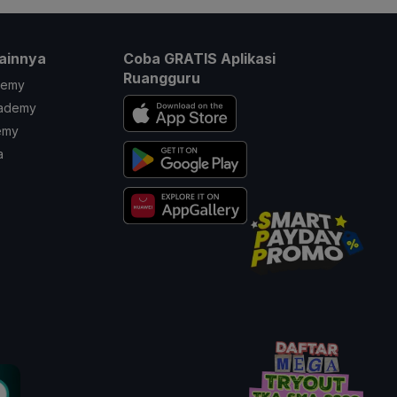
ainnya
Coba GRATIS Aplikasi
Ruangguru
demy
cademy
emy
a