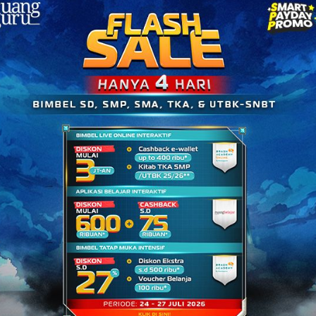
an di sebuah zona berdasarkan poin XP yang
antangan-tantangan yang bisa datang kapan saja.
oal, maka akan semakin banyak XP (
Experience
ar, atau masukan terkait fitur baru Heroes
engan klik tombol dibawah, ya!
ne terbesar dan terbaik di Indonesia.
rbasis teknologi interaktif untuk jenjang SD,