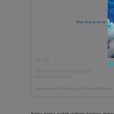
View this post on Ins
A post shared by Ruangguru | Bimbel Online No
Kalau kamu sudah paham konsep massa