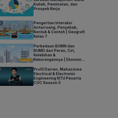
Kuliah, Peminatan, dan
Prospek Kerja
Pengertian Interaksi
Antarruang, Penyebab,
Bentuk & Contoh | Geografi
Kelas 7
Perbedaan BUMN dan
BUMD dari Peran, Ciri,
Kelebihan &
Kekurangannya | Ekonomi
Kelas 11
Profil Darren, Mahasiswa
Electrical & Electronic
Engineering NTU Peserta
COC Season 3