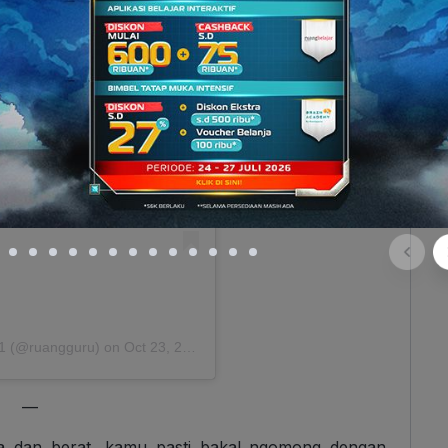
tagram
 1 (@ruangguru)
on
Oct 23, 2018 at 2:00am PDT
—
 dan berat, kamu pasti bakal ngomong dengan