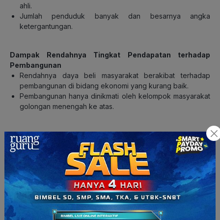
ahli.
Jumlah penduduk banyak dan besarnya angka
ketergantungan.
Dampak Rendahnya Tingkat Pendapatan terhadap
Pembangunan
Rendahnya daya beli masyarakat berakibat terhadap
pembangunan di bidang ekonomi yang kurang baik.
Pembangunan hanya dinikmati oleh kelompok masyarakat
golongan menengah ke atas.
Upaya-Upaya untuk Meningkatkan Pendapatan
Masyarakat
Menekan laju pertumbuhan penduduk.
Merangsang wisatawan domestik dan mancanegara untuk
berkunjung ke Indonesia.
Menggiatkan usaha kerajinan rumah tangga dan industri
rumah tangga.
Memperluas kesempatan kerja.
Meningkatkan Gross National Product (GNP) dengan cara