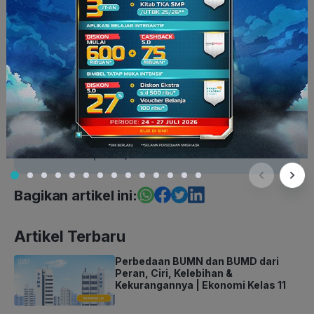
Info Ruangguru
Seputar Ruangguru
Siaran Pers
Ruangguru
Platform bimbingan belajar online
terbesar dan terbaik di Indonesia.
Menyediakan layanan belajar berbasis
teknologi interaktif untuk jenjang SD,
SMP, SMA/SMK.
Bagikan artikel ini:
Artikel Terbaru
Perbedaan BUMN dan BUMD dari
Peran, Ciri, Kelebihan &
Kekurangannya | Ekonomi Kelas 11