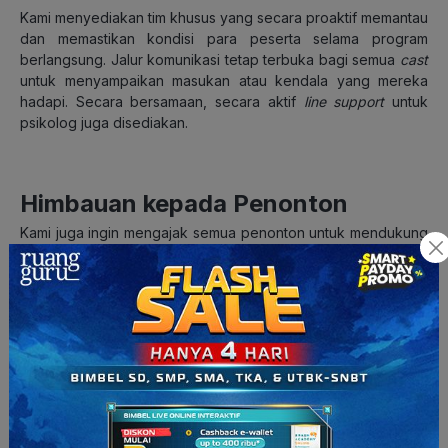
Kami menyediakan tim khusus yang secara proaktif memantau
dan memastikan kondisi para peserta selama program
berlangsung. Jalur komunikasi tetap terbuka bagi semua
cast
untuk menyampaikan masukan atau kendala yang mereka
hadapi. Secara bersamaan, secara aktif
line support
untuk
psikolog juga disediakan.
Himbauan kepada Penonton
Kami juga ingin mengajak semua penonton untuk mendukung
para peserta dengan bijak dan tidak berlebihan. Hindari
komentar negatif atau kritik berlebihan terhadap mereka.
Perlu diingat, para peserta ini adalah individu terbaik di
bidangnya yang telah melalui proses seleksi ketat dalam
acara bertema tantangan akademis.
Dengan langkah-langkah ini, kami berharap semua pihak
dapat memahami bahwa program ini dijalankan dengan niat
baik, persiapan, dan dukungan yang berkelanjutan untuk
para peserta.