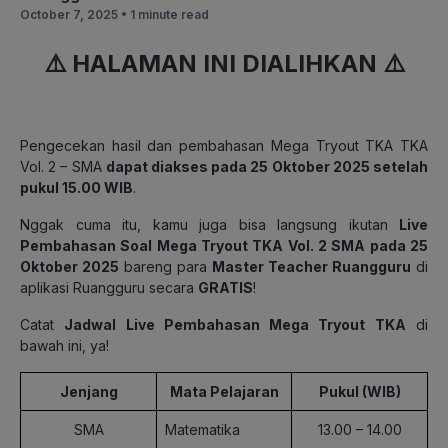
October 7, 2025 •
1 minute read
⚠️ HALAMAN INI DIALIHKAN ⚠️
Pengecekan hasil dan pembahasan Mega Tryout TKA
TKA
Vol. 2 – SMA
dapat diakses pada
25 Oktober 2025 setelah
pukul 15.00 WIB
.
Nggak cuma itu, kamu juga bisa langsung ikutan
Live
Pembahasan Soal Mega Tryout TKA
Vol. 2 SMA pada 25
Oktober 2025
bareng para
Master Teacher Ruangguru
di
aplikasi Ruangguru secara
GRATIS
!
Catat
Jadwal Live Pembahasan Mega Tryout TKA
di
bawah ini, ya!
Jenjang
Mata Pelajaran
Pukul (WIB)
SMA
Matematika
13.00 – 14.00