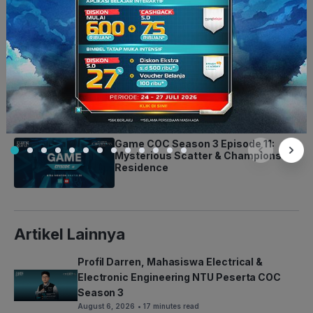
Bunayya, Peserta COC Season 3
dari Matematika ITB dengan IPK
3,99
Profil Firdaus, King of Deathmatch
Peserta Clash of Champions
Season 3
Game COC Season 3 Episode 11:
Mysterious Scatter & Champions
Residence
Artikel Lainnya
Profil Darren, Mahasiswa Electrical &
Electronic Engineering NTU Peserta COC
Season 3
August 6, 2026
• 17 minutes read