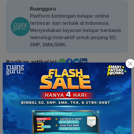
Ruangguru
Platform bimbingan belajar online
terbesar dan terbaik di Indonesia.
Menyediakan layanan belajar berbasis
teknologi interaktif untuk jenjang SD,
SMP, SMA/SMK.
Bagikan artikel ini:
Artikel Terbaru
Profil Darren, Mahasiswa Electrical
& Electronic Engineering NTU
Peserta COC Season 3
50 Contoh Puisi Rakyat: Pantun,
Gurindam & Syair, Lengkap! | Bahasa
Indonesia Kelas 7