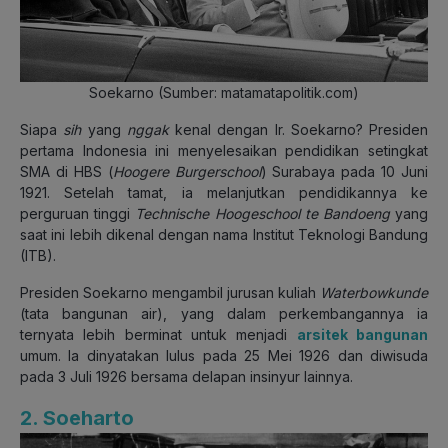
Soekarno (Sumber: matamatapolitik.com)
Siapa
sih
yang
nggak
kenal dengan Ir. Soekarno? Presiden
pertama Indonesia ini menyelesaikan pendidikan setingkat
SMA di HBS (
Hoogere Burgerschool
) Surabaya pada 10 Juni
1921. Setelah tamat, ia melanjutkan pendidikannya ke
perguruan tinggi
Technische Hoogeschool te Bandoeng
yang
saat ini lebih dikenal dengan nama Institut Teknologi Bandung
(ITB).
Presiden Soekarno mengambil jurusan kuliah
Waterbowkunde
(tata bangunan air), yang dalam perkembangannya ia
ternyata lebih berminat untuk menjadi
arsitek bangunan
umum. Ia dinyatakan lulus pada 25 Mei 1926 dan diwisuda
pada 3 Juli 1926 bersama delapan insinyur lainnya.
2. Soeharto