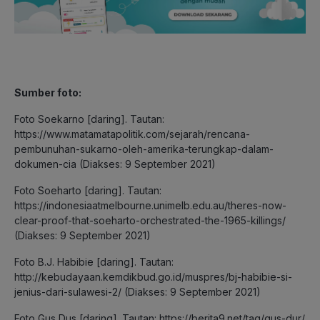
Sumber foto:
Foto Soekarno [daring]. Tautan:
https://www.matamatapolitik.com/sejarah/rencana-
pembunuhan-sukarno-oleh-amerika-terungkap-dalam-
dokumen-cia (Diakses: 9 September 2021)
Foto Soeharto [daring]. Tautan:
https://indonesiaatmelbourne.unimelb.edu.au/theres-now-
clear-proof-that-soeharto-orchestrated-the-1965-killings/
(Diakses: 9 September 2021)
Foto B.J. Habibie [daring]. Tautan:
http://kebudayaan.kemdikbud.go.id/muspres/bj-habibie-si-
jenius-dari-sulawesi-2/ (Diakses: 9 September 2021)
Foto Gus Dus [daring]. Tautan: https://berita9.net/tag/gus-dur/