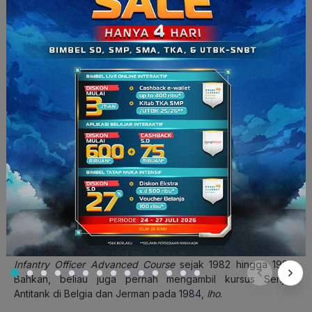
SBY (Sumber: politik.rmol.id)
Selain Soeharto, SBY juga merupakan presiden yang berasal
dari lulusan militer. SBY menempuh pendidikannya di Akademi
Angkatan Bersenjata RI (Akabri) pada tahun 1973. Setelah itu,
ia juga melanjutkan lagi studinya di
American Language
Course
di Texas, Amerika Serikat. Di Amerika, SBY juga
belajar di
Airbone and Ranger Course, Fort Benning
dan
Infantry Officer Advanced Course
sejak 1982 hingga 1983.
Bahkan, beliau juga pernah mengambil kursus Senjata
Antitank di Belgia dan Jerman pada 1984,
lho
.