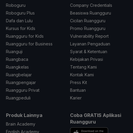
Roboguru
Company Credentials
Roboguru Plus
Beasiswa Ruangguru
Dafa dan Lulu
Cicilan Ruangguru
Kursus for Kids
Promo Ruangguru
Ruangguru for Kids
Vulnerability Report
Ruangguru for Business
Layanan Pengaduan
Ruanguji
Syarat & Ketentuan
Ruangbaca
Kebijakan Privasi
Ruangkelas
Tentang Kami
Ruangbelajar
Kontak Kami
Ruangpengajar
Press Kit
Ruangguru Privat
Bantuan
Ruangpeduli
Karier
Produk Lainnya
Coba GRATIS Aplikasi
Ruangguru
Brain Academy
English Academy