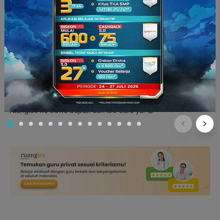
*
sudah sewindu, ku di dekatmu
* Eits, kita bukan
membicarakan penyanyi Tulus itu. Tapi perasaan tulus atau
sincere
yang akan terpancar dari kita bila kita memang
mengajar dari hati dan
passionate
dalam menjalankan
pekerjaan.
Because, If you have good thoughts they will shine
out of your face like sunbeams and you will always look lovely.
Tetap semangat pengajar bangsa! Selain menjadi guru di
sekolah, Bapak dan Ibu Guru juga bisa menjadi guru privat di
ruangles
. Jadi jangan lupa untuk merekomendasikan
ruangles ke siswa Bapak dan Ibu Guru ya! 😀