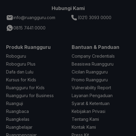
Hubungi Kami
info@ruangguru.com
(021) 3093 0000
0815 7441 0000
Produk Ruangguru
Bantuan & Panduan
Roboguru
Company Credentials
Roboguru Plus
Beasiswa Ruangguru
Dafa dan Lulu
Cicilan Ruangguru
Kursus for Kids
Promo Ruangguru
Ruangguru for Kids
Vulnerability Report
Ruangguru for Business
Layanan Pengaduan
Ruanguji
Syarat & Ketentuan
Ruangbaca
Kebijakan Privasi
Ruangkelas
Tentang Kami
Ruangbelajar
Kontak Kami
Ruangpengajar
Press Kit