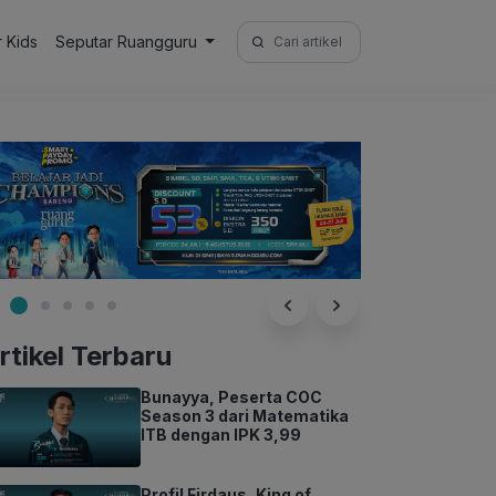
Search
r Kids
Seputar Ruangguru
for:
rtikel Terbaru
Bunayya, Peserta COC
Season 3 dari Matematika
ITB dengan IPK 3,99
Profil Firdaus, King of