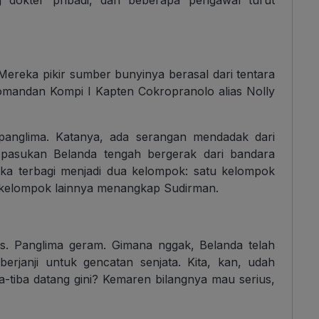
 dokter pribadi, dan beberapa pengawal turut
ereka pikir sumber bunyinya berasal dari tentara
Komandan Kompi I Kapten Cokropranolo alias Nolly
anglima. Katanya, ada serangan mendadak dari
 pasukan Belanda tengah bergerak dari bandara
ka terbagi menjadi dua kelompok: satu kelompok
kelompok lainnya menangkap Sudirman.
as. Panglima geram. Gimana nggak, Belanda telah
erjanji untuk gencatan senjata. Kita, kan, udah
ba-tiba datang gini? Kemaren bilangnya mau serius,