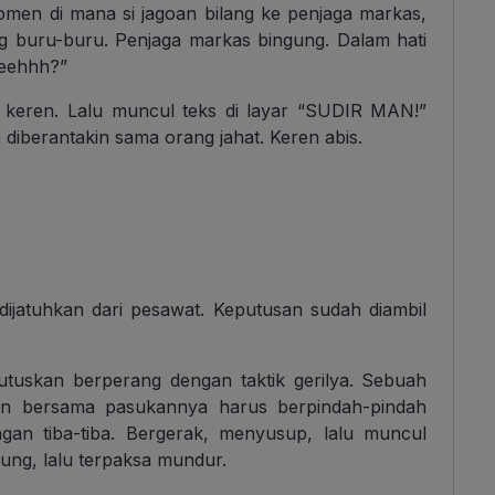
momen di mana si jagoan bilang ke penjaga markas,
g buru-buru. Penjaga markas bingung. Dalam hati
eeehhh?”
keren. Lalu muncul teks di layar “SUDIR MAN!”
diberantakin sama orang jahat. Keren abis.
jatuhkan dari pesawat. Keputusan sudah diambil
tuskan berperang dengan taktik gerilya. Sebuah
an bersama pasukannya harus berpindah-pindah
gan tiba-tiba. Bergerak, menyusup, lalu muncul
ng, lalu terpaksa mundur.