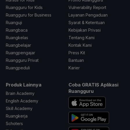
Ruangguru for Kids
Vulnerability Report
Ruangguru for Business
Layanan Pengaduan
Ruanguji
Syarat & Ketentuan
Ruangbaca
Kebijakan Privasi
Ruangkelas
Tentang Kami
Ruangbelajar
Kontak Kami
Ruangpengajar
Press Kit
Ruangguru Privat
Bantuan
Ruangpeduli
Karier
Produk Lainnya
Coba GRATIS Aplikasi
Ruangguru
Brain Academy
English Academy
Skill Academy
Ruangkerja
Schoters