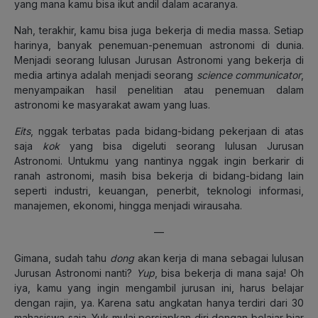
yang mana kamu bisa ikut andil dalam acaranya.
Nah, terakhir, kamu bisa juga bekerja di media massa. Setiap
harinya, banyak penemuan-penemuan astronomi di dunia.
Menjadi seorang lulusan Jurusan Astronomi yang bekerja di
media artinya adalah menjadi seorang
science communicator
,
menyampaikan hasil penelitian atau penemuan dalam
astronomi ke masyarakat awam yang luas.
Eits
, nggak terbatas pada bidang-bidang pekerjaan di atas
saja
kok
yang bisa digeluti seorang lulusan Jurusan
Astronomi. Untukmu yang nantinya nggak ingin berkarir di
ranah astronomi, masih bisa bekerja di bidang-bidang lain
seperti industri, keuangan, penerbit, teknologi informasi,
manajemen, ekonomi, hingga menjadi wirausaha.
—
Gimana, sudah tahu
dong
akan kerja di mana sebagai lulusan
Jurusan Astronomi nanti?
Yup
, bisa bekerja di mana saja! Oh
iya, kamu yang ingin mengambil jurusan ini, harus belajar
dengan rajin, ya. Karena satu angkatan hanya terdiri dari 30
mahasiswa saja. Yuk mulai persiapkan diri dengan belajar biar