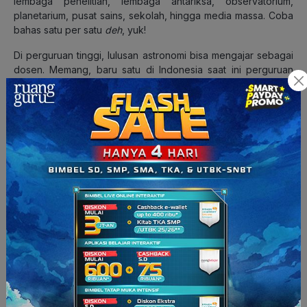
lembaga penelitian, lembaga antariksa, observatorium,
planetarium, pusat sains, sekolah, hingga media massa. Coba
bahas satu per satu
deh
, yuk!
Di perguruan tinggi, lulusan astronomi bisa mengajar sebagai
dosen. Memang, baru satu di Indonesia saat ini perguruan
tinggi yang membuka Jurusan Astronomi, tetapi kamu bisa
menjadi dosen dalam bidang ilmu lain yang juga dipelajari
dalam astronomi, misalnya fisika, biologi, hingga matematika.
Bila kamu memilih di lembaga penelitian atau lembaga
antariksa, tentu kamu akan menjadi seorang ilmuwan.
Lembaga-lembaga ini ada banyak
kok
di Indonesia, mulai dari
Badan Meteorologi, Klimatologi, dan Geofisika (BMKG)
hingga Lembaga Penerbangan dan Antariksa Nasional
(LAPAN).
Kamu juga bisa bekerja di lembaga penelitian atau lembaga
antariksa di luar Indonesia,
lho
. Nantinya, bila kamu memang
berkompeten sebagai ilmuwan dan memiliki prestasi yang
cemerlang, nama-namamu bisa diabadikan sebagai nama
asteroid seperti beberapa alumni astronomi ITB, yang