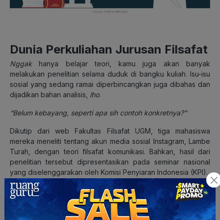
Dunia Perkuliahan Jurusan Filsafat
Nggak
hanya belajar teori, kamu juga akan banyak
melakukan penelitian selama duduk di bangku kuliah. Isu-isu
sosial yang sedang ramai diperbincangkan juga dibahas dan
dijadikan bahan analisis,
lho
.
“Belum kebayang, s
eperti apa
sih
contoh konkretnya?
”
Dikutip dari web Fakultas Filsafat UGM, tiga mahasiswa
mereka meneliti tentang akun media sosial Instagram, Lambe
Turah, dengan teori filsafat komunikasi. Bahkan, hasil dari
penelitian tersebut dipresentasikan pada seminar nasional
yang diselenggarakan oleh Komisi Penyiaran Indonesia (KPI).
“Pernah waktu itu menganalisis budaya bahasa kasar
seorang influencer di era milenial dengan target pasar
generasi Zen,“ jelas Wita, mahasiswa jurusan Filsafat UI.