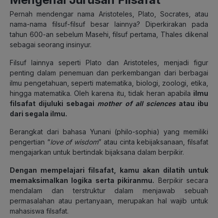
Pernah mendengar nama Aristoteles, Plato, Socrates, atau
nama-nama filsuf-filsuf besar lainnya? Diperkirakan pada
tahun 600-an sebelum Masehi, filsuf pertama, Thales dikenal
sebagai seorang insinyur.
Filsuf lainnya seperti Plato dan Aristoteles, menjadi figur
penting dalam penemuan dan perkembangan dari berbagai
ilmu pengetahuan, seperti matematika, biologi, zoologi, etika,
hingga matematika. Oleh karena itu, tidak heran apabila
ilmu
filsafat dijuluki sebagai
mother of all sciences
atau ibu
dari segala ilmu.
Berangkat dari bahasa Yunani (philo-sophia) yang memiliki
pengertian “
love of wisdom
” atau cinta kebijaksanaan, filsafat
mengajarkan untuk bertindak bijaksana dalam berpikir.
Dengan mempelajari filsafat, kamu akan dilatih untuk
memaksimalkan logika serta pikiranmu.
Berpikir secara
mendalam dan terstruktur dalam menjawab sebuah
permasalahan atau pertanyaan, merupakan hal wajib untuk
mahasiswa filsafat.