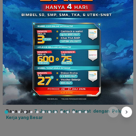
“Penelitian itu dibuat untuk tugas mata kuliah Filsafat Budaya.”
“Kalau di kelas Metafisika, gue dikasih tugas buat jelasin apa
itu rindu. Nah, kalau di kelas Etika Terapan, ada topik
tentang euthanasia atau suntik mati. Pembahasan itu
seru banget, karena anak-anak diminta untuk merespons
kasus, di mana ada seorang pasien yang punya hak untuk
mati,” tuturnya.
Mengerjakan tugas atau penelitian seperti itu membutuhkan
pemikiran kritis dan logis, kemampuan menulis yang baik,
serta merespons permasalahan berdasarkan fakta dan data.
Kemampuan-kemampuan inilah yang menjadi kelebihan dari
mahasiswa jurusan Filsafat. Jelas,
dong
. Ilmu dan
pengetahuan yang didapatkan tidaklah sia-sia ya.
So
,
cobalah mulai sekarang untuk membuang stigma seperti itu,
ya.
Baca Juga:
7 Jurusan Sepi Peminat dengan Peluang
Kerja yang Besar