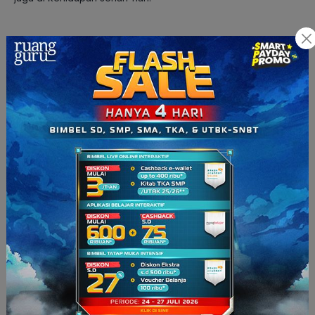
Tugas dan Praktik yang akan Kamu
Temui
Tak hanya belajar teori, jurusan Ilmu Komunikasi juga terkenal
dengan praktikum dan tugasnya yang seru. Lingkup
praktikum yang bisa kamu lakukan pun cukup luas, mulai dari
manajemen dan produksi televisi, radio, hingga media cetak.
Menjadi anak komunikasi artinya kamu akan dituntut untuk
selalu kreatif. Hampir setiap mata kuliah mewajibkan kamu
untuk menghasilkan ide-ide kreatif dalam waktu yang relatif
singkat. Menulis berita, membuat film, mendesain sampul
produk, dan sebagainya.