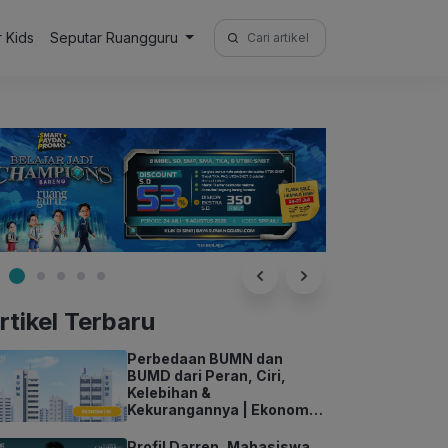
Search
r Kids
Seputar Ruangguru
for:
rtikel Terbaru
Perbedaan BUMN dan
BUMD dari Peran, Ciri,
Kelebihan &
Kekurangannya | Ekonomi
Kelas 11
Profil Darren, Mahasiswa