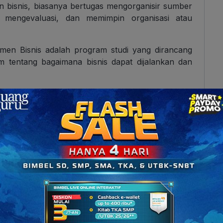
n bisnis, biasanya bertugas mengorganisir sumber
 mengevaluasi, dan memimpin organisasi atau
jemen Bisnis adalah
program studi yang dirancang
entang bagaimana bisnis dapat dijalankan dan
yang mengatur mahasiswa belajar tentang berbagai
asi, pemasaran, keuangan, sumber daya manusia,
rikan pelatihan dalam keterampilan kepemimpinan,
an keputusan yang efektif dalam masyarakat umum.
ess management
, yah! Terus, kalau kamu masuk
aja
sih
?