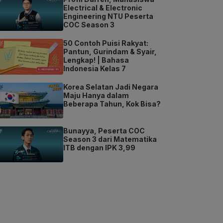
Electrical & Electronic
Engineering NTU Peserta
COC Season 3
50 Contoh Puisi Rakyat:
Pantun, Gurindam & Syair,
Lengkap! | Bahasa
Indonesia Kelas 7
Korea Selatan Jadi Negara
Maju Hanya dalam
Beberapa Tahun, Kok Bisa?
Bunayya, Peserta COC
Season 3 dari Matematika
ITB dengan IPK 3,99