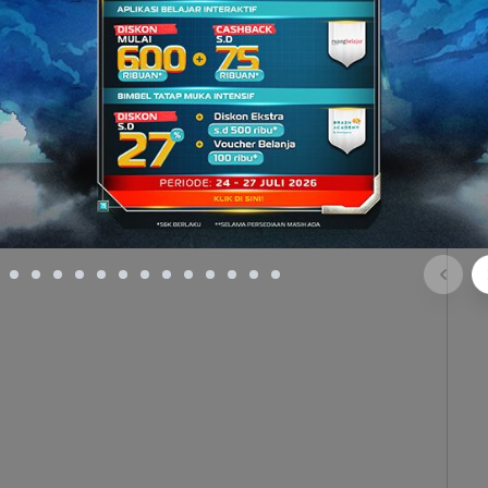
emen Bisnis
Bisnis, kamu akan mempelajari mata kuliah yang
snis dan Organisasi. Mata kuliah di jurusan ini
dengan dunia bisnis modern diantaranya sebagai