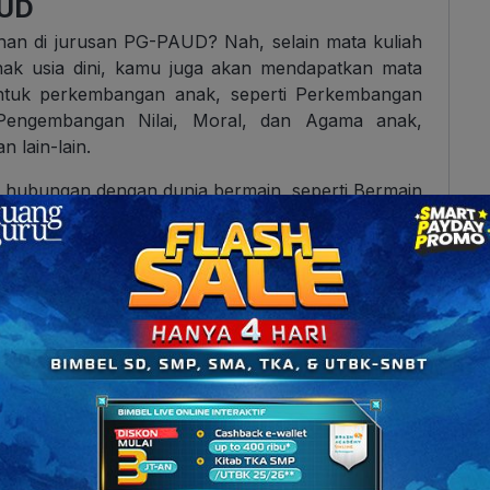
AUD
ahan di jurusan PG-PAUD? Nah, selain mata kuliah
ak usia dini, kamu juga akan mendapatkan mata
 untuk perkembangan anak, seperti Perkembangan
engembangan Nilai, Moral, dan Agama anak,
 lain-lain.
a hubungan dengan dunia bermain, seperti Bermain
an, serta Alat Permainan Edukatif. Sementara itu,
dengan kesenian, seperti Seni Musik, Seni Rupa,
ng lainnya adalah mata kuliah Pengembangan
 mengetahui strategi berkomunikasi dengan anak