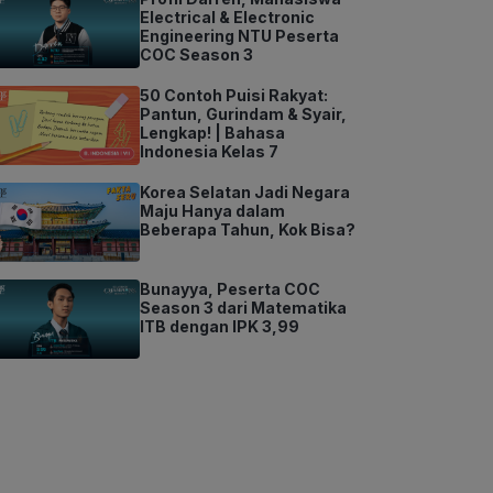
Electrical & Electronic
Engineering NTU Peserta
COC Season 3
50 Contoh Puisi Rakyat:
Pantun, Gurindam & Syair,
Lengkap! | Bahasa
Indonesia Kelas 7
Korea Selatan Jadi Negara
Maju Hanya dalam
Beberapa Tahun, Kok Bisa?
Bunayya, Peserta COC
Season 3 dari Matematika
ITB dengan IPK 3,99