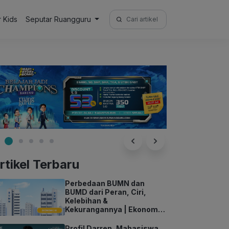
Search
r Kids
Seputar Ruangguru
for:
rtikel Terbaru
Perbedaan BUMN dan
BUMD dari Peran, Ciri,
Kelebihan &
Kekurangannya | Ekonomi
Kelas 11
Profil Darren, Mahasiswa