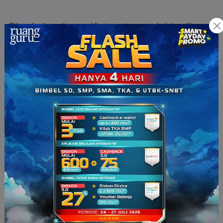
Dibandingkan dengan UI, ternyata mata kuliah pilihan di
Institut Teknologi Sepuluh Nopember (ITS) lebih banyak dan
bervariasi,
lho
.
Kamu bisa mengambil mata kuliah pilihan seperti Kapal
Khusus, Kapal Kecil, Desain dan Produksi Kapal dibantu
Komputer, Desain dan Produksi Kapal Ikan, Bangunan Lepas
Pantai, Kapal Cepat, Kapal Tanpa Awak, Keandalan Struktur,
Getaran Kapal, Inspeksi Las, Manajemen Resiko, Manajemen
Mutu, Manajemen Proyek, Bisnis Perkapalan, dan Produksi
Kapal Non Ferro