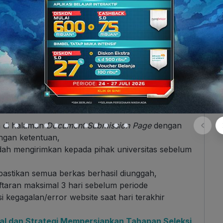
wa pendaftaran beasiswa dan pendaftaran
oses dan bisa dilakukan sekaligus. Sebelum
anjut mengenai ketentuannya lewat dokumen
uliah KAIST 2022
,
dari Indonesia, pendaftar dapat melengkapi
a
halaman berikut
,
buatlah akun pengguna di halaman tersebut,
gan lengkap dan simpan
file
tersebut,
bisa membayar biaya pendaftaran sebesar KRW
a di halaman
Document Submission Page
dengan
ngan ketentuan,
dah mengirimkan kepada pihak universitas sebelum
pastikan semua berkas berhasil diunggah,
taran maksimal 3 hari sebelum periode
i kegagalan/error website saat hari terakhir
l dan Strategi Mempersiapkan Tahapan Seleksi