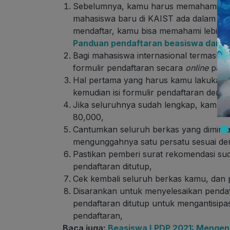
Sebelumnya, kamu harus memahami bah
mahasiswa baru di KAIST ada dalam 1 pr
mendaftar, kamu bisa memahami lebih l
Panduan pendaftaran beasiswa dan k
Bagi mahasiswa internasional termasuk 
formulir pendaftaran secara
online
pad
Hal pertama yang harus kamu lakukan, 
kemudian isi formulir pendaftaran den
Jika seluruhnya sudah lengkap, kamu 
80,000,
Cantumkan seluruh berkas yang dimint
mengunggahnya satu persatu sesuai de
Pastikan pemberi surat rekomendasi su
pendaftaran ditutup,
Cek kembali seluruh berkas kamu, dan 
Disarankan untuk menyelesaikan pendaf
pendaftaran ditutup untuk mengantisipas
pendaftaran,
Baca juga:
Beasiswa LPDP 2021: Mengena