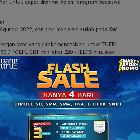
ftar untuk dapat diterima dalam program beasiswa
a),
Agustus 2022, dan siap menjalani kuliah pada
fall
dengan skor yang direkomendasikan untuk TOEFL
 63 / TOEFL CBT min. skor 220 / IELTS min. skor
or 720 / TEPS min. skor 326,
kolah dengan bahasa pengantar bahasa inggris,
ak diperlukan.
h Perjuangan Anggota Ruangguru Squad Alumni
Scholarship
 tunggu dulu, pahami dengan teliti ya langkah apa
asiswa KAIST 2022: