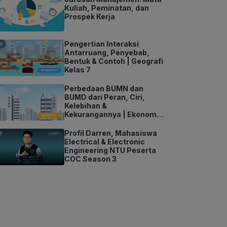
Kuliah, Peminatan, dan
Prospek Kerja
Pengertian Interaksi
Antarruang, Penyebab,
Bentuk & Contoh | Geografi
Kelas 7
Perbedaan BUMN dan
BUMD dari Peran, Ciri,
Kelebihan &
Kekurangannya | Ekonomi
Kelas 11
Profil Darren, Mahasiswa
Electrical & Electronic
Engineering NTU Peserta
COC Season 3