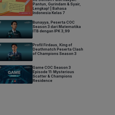
Pantun, Gurindam & Syair,
Lengkap! | Bahasa
Indonesia Kelas 7
Bunayya, Peserta COC
Season 3 dari Matematika
ITB dengan IPK 3,99
Profil Firdaus, King of
Deathmatch Peserta Clash
of Champions Season 3
Game COC Season 3
Episode 11: Mysterious
Scatter & Champions
Residence