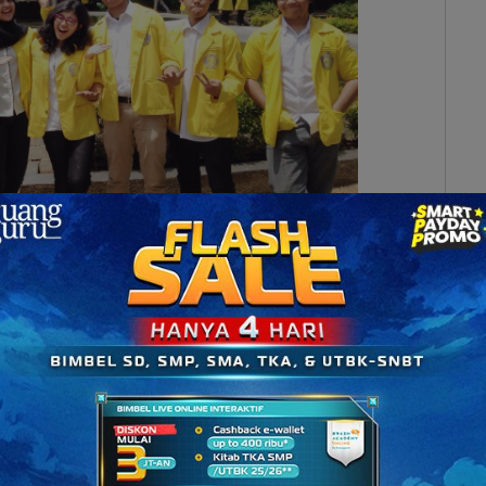
umber: anakui.com)
 perguruan tinggi negeri terbaik di Indonesia ini
 mengenai big data melalui kelas dengan mata
 di Departemen Akuntansi, Fakultas Ekonomi dan
018.
a kuliah ini atas kerja sama dengan perusahaan
ata kuliah ini diharapkan mahasiswa FEB UI dapat
isis data) yang tinggi.