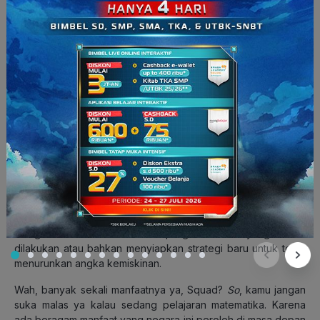
Potret kemiskinan di Indonesia. (Sumber: finance.detik.com)
Tahun ini, Indonesia tercatat mengalami titik terendah dalam
hal persentase kemiskinan sejak tahun 1999 yaitu sebesar
9,82% atau 25,85 juta orang. Angka ini menurun dari tahun
lalu yaitu 10,12%. Berkat bantuan statistik, pemerintah dapat
mengetahui kesuksesan dari program sosial yang sudah
dilakukan atau bahkan menyiapkan strategi baru untuk terus
menurunkan angka kemiskinan.
Wah, banyak sekali manfaatnya ya, Squad?
So
, kamu jangan
suka malas ya kalau sedang pelajaran matematika. Karena
ada beragam manfaat yang negara ini peroleh di masa depan