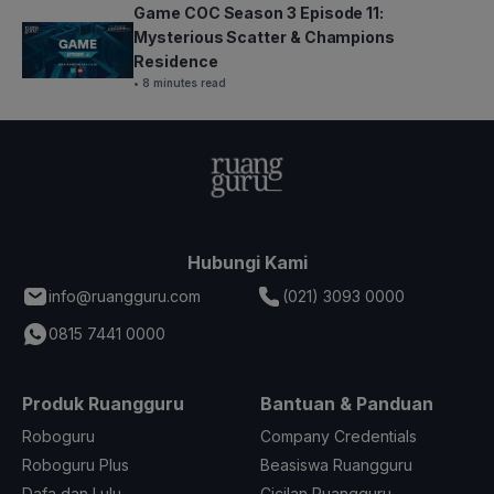
Game COC Season 3 Episode 11:
Mysterious Scatter & Champions
Residence
• 8 minutes read
Hubungi Kami
info@ruangguru.com
(021) 3093 0000
0815 7441 0000
Produk Ruangguru
Bantuan & Panduan
Roboguru
Company Credentials
Roboguru Plus
Beasiswa Ruangguru
Dafa dan Lulu
Cicilan Ruangguru