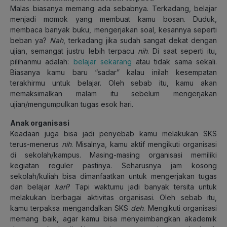
Malas biasanya memang ada sebabnya. Terkadang, belajar
menjadi momok yang membuat kamu bosan. Duduk,
membaca banyak buku, mengerjakan soal, kesannya seperti
beban ya?
Nah
, terkadang jika sudah sangat dekat dengan
ujian, semangat justru lebih terpacu
nih
. Di saat seperti itu,
pilihanmu adalah:
belajar sekarang
atau tidak sama sekali.
Biasanya kamu baru “sadar” kalau inilah kesempatan
terakhirmu untuk belajar. Oleh sebab itu, kamu akan
memaksimalkan malam itu sebelum mengerjakan
ujian/mengumpulkan tugas esok hari.
Anak organisasi
Keadaan juga bisa jadi penyebab kamu melakukan SKS
terus-menerus
nih
. Misalnya, kamu aktif mengikuti organisasi
di sekolah/kampus. Masing-masing organisasi memiliki
kegiatan reguler pastinya. Seharusnya jam kosong
sekolah/kuliah bisa dimanfaatkan untuk mengerjakan tugas
dan belajar
kan
? Tapi waktumu jadi banyak tersita untuk
melakukan berbagai aktivitas organisasi. Oleh sebab itu,
kamu terpaksa mengandalkan SKS
deh
. Mengikuti organisasi
memang baik, agar kamu bisa menyeimbangkan akademik