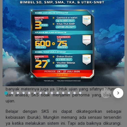
Foto: 1bp.blogspot.com
Konon katanya, kepepet adalah saat yang tepat untuk
mengerahkan seluruh kemampuan terbaik. Hal ini sering
terjadi ketika ada tugas dari sekolah/kampus. Sudah tahu
kalau
deadline
minggu depan, kamu baru mulai mengerjakan
H-1. Seminggu sebelumnya, kamu hanya menatap kosong
pada lembar kerja yang kamu buka. Beda halnya jika detik-
detik pengumpulan tugas sudah semakin terasa, kreativitas
dan inspirasi akan datang bermunculan.
Jadi, pada dasarnya SKS ini biasanya hanya ampuh pada
ujian yang sifatnya hafalan. Namun, tergantung berapa
banyak materinya juga ya. Untuk ujian yang sifatnya hitungan
dan analisa, SKS tidak menjamin performa yang baik saat
ujian.
Belajar dengan SKS ini dapat dikategorikan sebagai
kebiasaan (buruk). Mungkin memang ada sensasi tersendiri
ya ketika melakukan sistem ini. Tapi ada baiknya dikurangi.