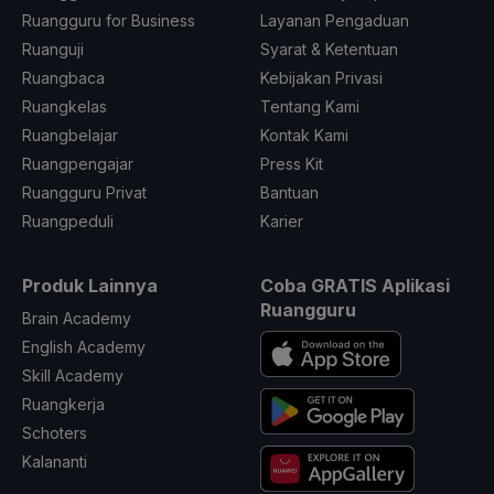
Ruangguru for Business
Layanan Pengaduan
Ruanguji
Syarat & Ketentuan
Ruangbaca
Kebijakan Privasi
Ruangkelas
Tentang Kami
Ruangbelajar
Kontak Kami
Ruangpengajar
Press Kit
Ruangguru Privat
Bantuan
Ruangpeduli
Karier
Produk Lainnya
Coba GRATIS Aplikasi
Ruangguru
Brain Academy
English Academy
Skill Academy
Ruangkerja
Schoters
Kalananti