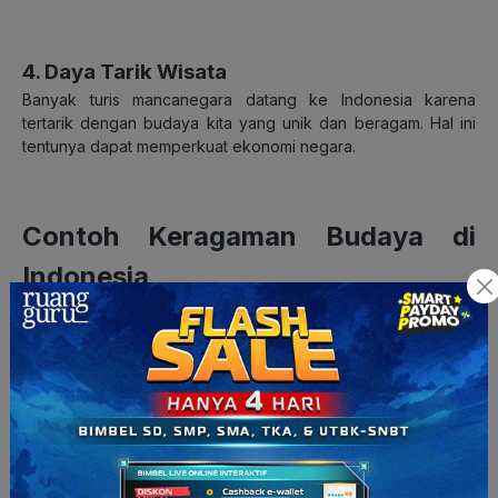
4. Daya Tarik Wisata
Banyak turis mancanegara datang ke Indonesia karena
tertarik dengan budaya kita yang unik dan beragam. Hal ini
tentunya dapat memperkuat ekonomi negara.
Contoh Keragaman Budaya di
Indonesia
Beberapa contoh keragaman budaya di Indonesia adalah
sebagai berikut:
Keragaman budaya Jawa
: terkenal dengan Wayang
Kulit, Batik, dan upacara adat seperti Sekaten dan Grebeg.
Keragaman budaya Sunda
: dikenal dengan alat musik
Angklung, Tari Jaipong, dan bahasa Sunda yang lembut.
Keragaman budaya Bali
: memiliki seni tari yang indah
seperti Tari Kecak dan Tari Pendet, upacara keagamaan