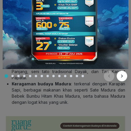
yang unik seperti upacara Ngaben, dan arsitektur Pura
yang khas.
Keragaman budaya Batak
: ditandai dengan marga Batak
yang khas, Rumah Bolon, serta Kain Ulos sebagai kain
tradisional Batak.
Keragaman budaya Betawi
: dikenal dengan Ondel-
Ondel, Tanjidor, dan Lenong Betawi.
Keragaman budaya Aceh
: banyak mencerminkan nilai-
nilai Islam, seperti tari Saman dan pakaian adat yang
tertutup.
Keragaman budaya Dayak
: terkenal dengan Rumah
Panjang, seni tato tradisional Dayak, dan Tari Kancet
Papatai.
Keragaman budaya Madura
:
terkenal dengan Karapan
Sapi, berbagai makanan khas seperti Sate Madura dan
Bebek Bumbu Hitam Khas Madura, serta bahasa Madura
dengan logat khas yang unik.