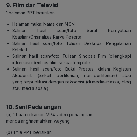
9. Film dan Televisi
1 halaman PPT berisikan:
Halaman muka: Nama dan NISN
Salinan hasil scan/foto Surat Pernyataan
Keaslian/Orisinalitas Karya Peserta
Salinan hasil scan/foto Tulisan Deskripsi Pengalaman
Kolektif
Salinan hasil scan/fo
to Tulisan Sinopsis Film (dilengkapi
informasi identitas film, sesuai
template)
Salinan hasil scan/foto Bukti Prestasi dalam Kegiatan
Akademik (terkait perfileman, non
–
perfileman) atau
yang
terpublikasi dengan rekognisi (di media
–
massa, blog
atau media s
osial)
10. Seni Pedalangan
(a)
1
buah
rekaman
MP4 video
penampilan
mendalang/memainkan wayang
(b)
1 file PPT berisikan: