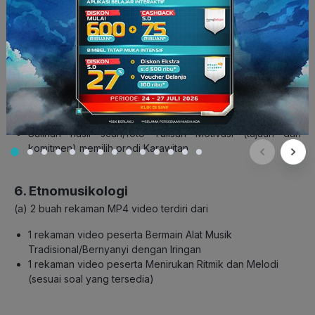
(b)
1 file PPT berisikan:
Halaman muka: Nama dan NISN
Salinan hasil scan/foto Surat Pernyataan
Keaslian/Orisinalitas Karya Peserta
Salinan hasil scan/foto Surat Keterangan Sehat
Pendengaran (diisi dan ditandatangani oleh
dokter
spesialis THT)
Salinan hasil scan/foto Tulisan Motivasi (tujuan dan
komitmen) memilih prodi Karawitan
6. Etnomusikologi
(a) 2
buah rekaman
MP4
video terdiri dari
1 rekaman video peserta Bermain Alat Musik
Tradisional/
Bernyanyi dengan Iringan
1 rekaman video peserta Menirukan Ritmik dan Melodi
(sesuai soal yang tersedia)