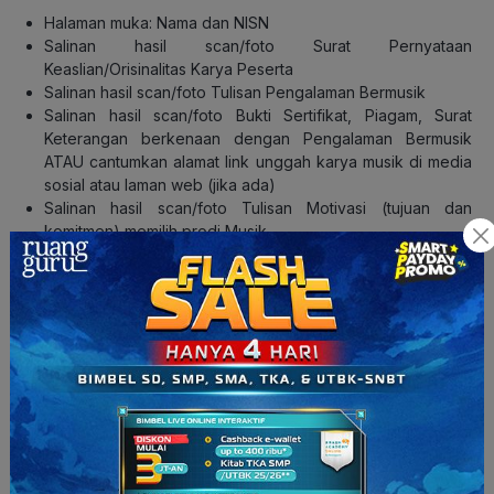
Halaman muka: Nama dan NISN
Salinan hasil scan/foto Surat Pernyataan
Keaslian/Orisinalitas Karya Peserta
Salinan hasil scan/foto Tulisan Pengalaman Bermusik
Salinan hasil scan/foto Bukti Sertifikat, Piagam, Surat
Keterangan berkenaan dengan
Pengalaman Bermusik
ATAU cantumkan alamat link unggah karya musik di media
sosial
atau laman web (jika ada)
Salinan hasil scan/foto Tulisan Motivasi (tujuan dan
komitmen) memilih prodi Musik
5. Seni Karawitan
(a)
3 buah rekaman
MP4
video terdiri dari
1 rekaman video peserta Bernyanyi Lagu Tradisional (lihat
petunjuk di laman)
1 rekaman video peserta Bermain Alat Musik Tradisional
1 rekaman video peserta
Menirukan Ritmik dan Melodi
(sesuai soal yang tersedia)