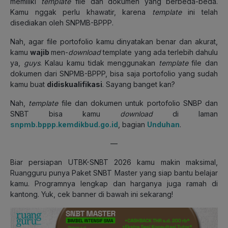
memiliki
template
file dan dokumen yang berbeda-beda.
Kamu nggak perlu khawatir, karena
template
ini telah
disediakan oleh SNPMB-BPPP.
Nah, agar file portofolio kamu dinyatakan benar dan akurat,
kamu
wajib
men-
download
template yang ada terlebih dahulu
ya,
guys
. Kalau kamu tidak menggunakan
template
file dan
dokumen
dari SNPMB-BPPP, bisa saja portofolio yang sudah
kamu buat
didiskualifikasi
. Sayang banget kan?
Nah,
template
file dan dokumen untuk portofolio SNBP dan
SNBT bisa kamu
download
di laman
snpmb.bppp.kemdikbud.go.id
, bagian
Unduhan
.
—
Biar persiapan UTBK-SNBT 2026 kamu makin maksimal,
Ruangguru punya Paket SNBT Master yang siap bantu belajar
kamu. Programnya lengkap dan harganya juga ramah di
kantong. Yuk, cek banner di bawah ini sekarang!