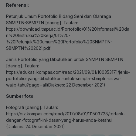
Referensi:
Petunjuk Umum Portofolio Bidang Seni dan Olahraga
SNMPTN-SBMPTN [daring]. Tautan:
https://download.ltmpt.ac.id/Portofolio/01%20Informasi%20da
n%20Instruksi%20Kerja/01%20-
%20Petunjuk%20umum%20Portofolio%20SNMPTN-
SBMPTN%202021.pdf
Jenis Portofolio yang Dibutuhkan untuk SNMPTN SBMPTN
[daring]. Tautan:
https://edukasi.kompas.com/read/2021/09/01/100353171/jenis-
portofolio-yang-dibutuhkan-untuk-snmptn-sbmptn-siswa-
wajib-tahu?page=all(Diakses: 22 Desember 2021)
Sumber foto:
Fotografi [daring]. Tautan:
https://biz.kompas.com/read/2017/08/01/111503728/tertarik-
dengan-fotografi-ini-dasar-yang-harus-anda-ketahui
(Diakses: 24 Desember 2021)