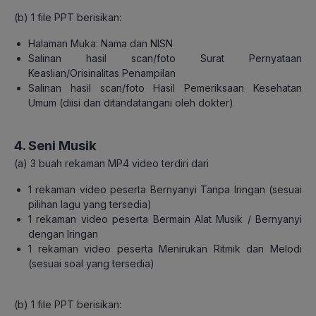
(b)
1 file PPT berisikan:
Halaman Muka: Nama
dan
NISN
Salinan hasil scan/foto Surat Pernyataan
Keaslian/Orisinalitas Penampilan
Salinan hasil scan/foto Hasil Pemeriksaan Kesehatan
Umum
(diisi dan ditandatangani
oleh dokter)
4. Seni Musik
(a)
3 buah rekaman
MP4
video terdiri dari
1 rekaman video peserta Bernyanyi Tanpa Iringan (sesuai
pilihan lagu yang tersedia)
1 rekaman video peserta Bermain Alat Musik / Bernyanyi
dengan Iringan
1
rekaman video peserta Menirukan Ritmik dan Melodi
(sesuai soal yang tersedia)
(b)
1 file PPT berisikan: