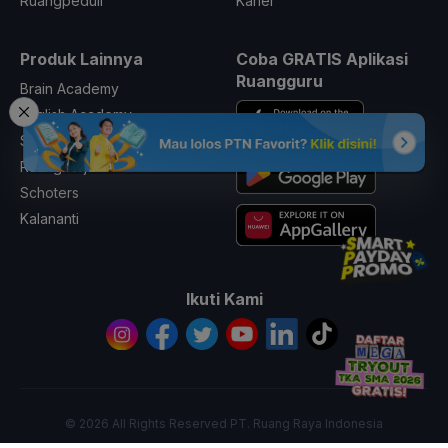
Ruangpeduli
Karier
Produk Lainnya
Coba GRATIS Aplikasi
Ruangguru
Brain Academy
English Academy
Skill Academy
Ruangkerja
Schoters
Kalananti
Ikuti Kami
© 2026 All Rights Reserved PT. Ruang Raya Indonesia