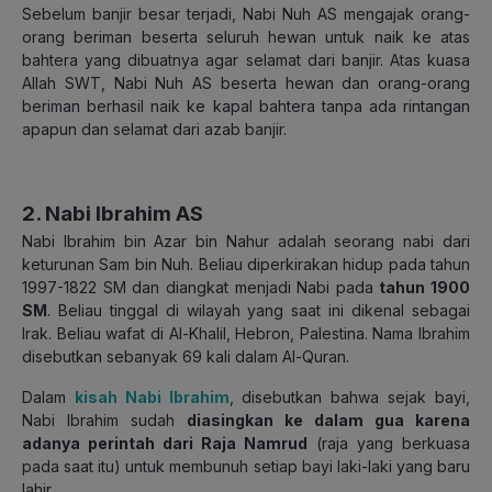
Sebelum banjir besar terjadi, Nabi Nuh AS mengajak orang-
orang beriman beserta seluruh hewan untuk naik ke atas
bahtera yang dibuatnya agar selamat dari banjir. Atas kuasa
Allah SWT, Nabi Nuh AS beserta hewan dan orang-orang
beriman berhasil naik ke kapal bahtera tanpa ada rintangan
apapun dan selamat dari azab banjir.
2. Nabi Ibrahim AS
Nabi Ibrahim bin Azar bin Nahur adalah seorang nabi dari
keturunan Sam bin Nuh. Beliau diperkirakan hidup pada tahun
1997-1822 SM dan diangkat menjadi Nabi pada
tahun 1900
SM
. Beliau tinggal di wilayah yang saat ini dikenal sebagai
Irak. Beliau wafat di Al-Khalil, Hebron, Palestina. Nama Ibrahim
disebutkan sebanyak 69 kali dalam Al-Quran.
Dalam
kisah Nabi Ibrahim
, disebutkan bahwa sejak bayi,
Nabi Ibrahim sudah
diasingkan ke dalam gua karena
adanya perintah dari Raja Namrud
(raja yang berkuasa
pada saat itu) untuk membunuh setiap bayi laki-laki yang baru
lahir.