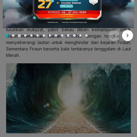
tentaranya untuk membunuh Nabi Musa AS.
Sampai pada akhirnya Nabi Musa bersama kaum Bani Israil
berada di tepi lautan merah. Kemudian Allah SWT kembali
turunkan mukjizat, yakni beliau diberi kemampuan untuk
dapat
membelah lautan
tersebut dengan tongkat dan
menyeberangi lautan untuk menghindar dari kejaran Firaun.
Sementara Firaun beserta bala tentaranya tenggalam di Laut
Merah.