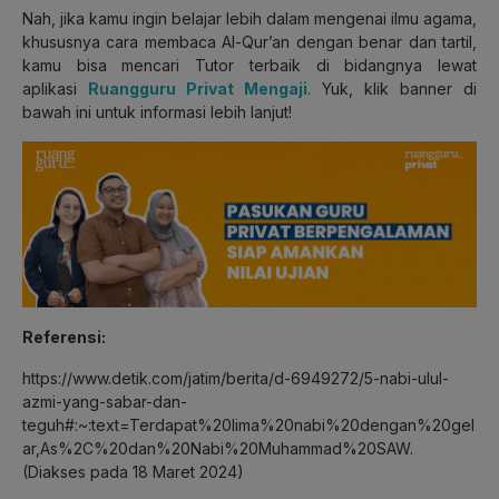
Nah, jika kamu ingin belajar lebih dalam mengenai ilmu agama,
khususnya cara membaca Al-Qur’an dengan benar dan tartil,
kamu bisa mencari Tutor terbaik di bidangnya lewat
aplikasi
Ruangguru Privat Mengaji
. Yuk, klik banner di
bawah ini untuk informasi lebih lanjut!
Referensi:
https://www.detik.com/jatim/berita/d-6949272/5-nabi-ulul-
azmi-yang-sabar-dan-
teguh#:~:text=Terdapat%20lima%20nabi%20dengan%20gel
ar,As%2C%20dan%20Nabi%20Muhammad%20SAW.
(Diakses pada 18 Maret 2024)