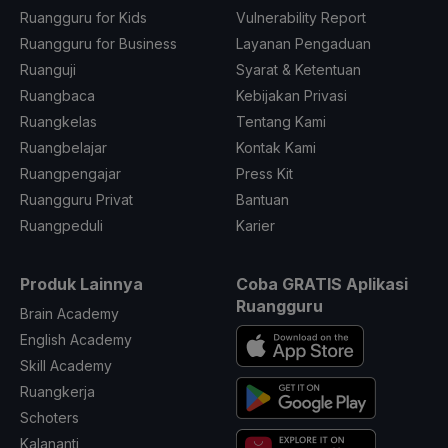
Ruangguru for Kids
Vulnerability Report
Ruangguru for Business
Layanan Pengaduan
Ruanguji
Syarat & Ketentuan
Ruangbaca
Kebijakan Privasi
Ruangkelas
Tentang Kami
Ruangbelajar
Kontak Kami
Ruangpengajar
Press Kit
Ruangguru Privat
Bantuan
Ruangpeduli
Karier
Produk Lainnya
Coba GRATIS Aplikasi
Ruangguru
Brain Academy
English Academy
Skill Academy
Ruangkerja
Schoters
Kalananti