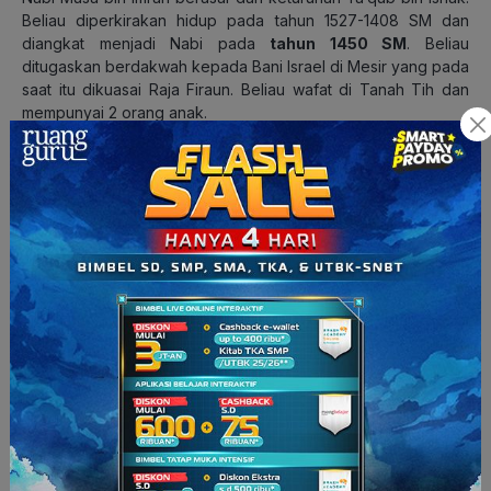
Beliau diperkirakan hidup pada tahun 1527-1408 SM dan
diangkat menjadi Nabi pada
tahun 1450 SM
. Beliau
ditugaskan berdakwah kepada Bani Israel di Mesir yang pada
saat itu dikuasai Raja Firaun. Beliau wafat di Tanah Tih dan
mempunyai 2 orang anak.
Nabi Musa AS menjadi salah satu
pemimpin yang mampu
bersikap tegas
. Beliau lahir di lingkungan istana Raja Firaun
dan dibesarkan oleh istri Firaun yang bernama Siti Asiah.
Allah SWT menurunkan wahyu pertama-Nya kepada Nabi
Musa AS di Bukit Sinai. Di sinilah kisah Nabi Musa AS bersama
saudaranya, Nabi Harun AS, memulai dakwah di hadapan
Firaun yang mengakui dirinya sebagai Tuhan.
Namun, Firaun tidak pernah menerima dakwah tersebut,
sehingga mereka berdua diusir dari istana. Sejak saat itu,
Firaun mengumpulkan para ahli sihir untuk membunuh Nabi
Musa AS. Lalu,
mukzizat Nabi Musa datang kepadanya
, di
mana
sebuah tongkat yang dibawa Nabi Musa AS dapat
menjelma menjadi ular besar yang melahap ular-ular
para penyihir Firaun
. Firaun pun mengirimkan bala