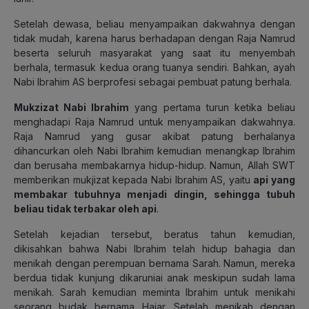
Setelah dewasa, beliau menyampaikan dakwahnya dengan
tidak mudah, karena harus berhadapan dengan Raja Namrud
beserta seluruh masyarakat yang saat itu menyembah
berhala, termasuk kedua orang tuanya sendiri. Bahkan, ayah
Nabi Ibrahim AS berprofesi sebagai pembuat patung berhala.
Mukzizat Nabi Ibrahim
yang pertama turun ketika beliau
menghadapi Raja Namrud untuk menyampaikan dakwahnya.
Raja Namrud yang gusar akibat patung berhalanya
dihancurkan oleh Nabi Ibrahim kemudian menangkap Ibrahim
dan berusaha membakarnya hidup-hidup. Namun, Allah SWT
memberikan mukjizat kepada Nabi Ibrahim AS, yaitu
api yang
membakar tubuhnya menjadi dingin, sehingga tubuh
beliau tidak terbakar oleh api
.
Setelah kejadian tersebut, beratus tahun kemudian,
dikisahkan bahwa Nabi Ibrahim telah hidup bahagia dan
menikah dengan perempuan bernama Sarah. Namun, mereka
berdua tidak kunjung dikaruniai anak meskipun sudah lama
menikah. Sarah kemudian meminta Ibrahim untuk menikahi
seorang budak bernama Hajar. Setelah menikah dengan