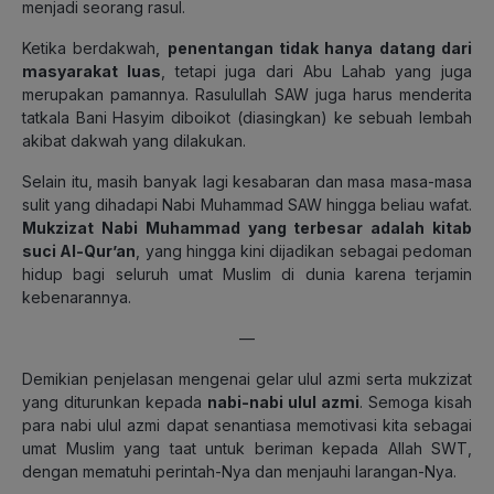
menjadi seorang rasul.
Ketika berdakwah,
penentangan tidak hanya datang dari
masyarakat luas
, tetapi juga dari Abu Lahab yang juga
merupakan pamannya. Rasulullah SAW juga harus menderita
tatkala Bani Hasyim diboikot (diasingkan) ke sebuah lembah
akibat dakwah yang dilakukan.
Selain itu, masih banyak lagi kesabaran dan masa masa-masa
sulit yang dihadapi Nabi Muhammad SAW hingga beliau wafat.
Mukzizat Nabi Muhammad yang terbesar adalah kitab
suci Al-Qur’an
, yang hingga kini dijadikan sebagai pedoman
hidup bagi seluruh umat Muslim di dunia karena terjamin
kebenarannya.
—
Demikian penjelasan mengenai gelar ulul azmi serta mukzizat
yang diturunkan kepada
nabi-nabi ulul azmi
. Semoga kisah
para nabi ulul azmi dapat senantiasa memotivasi kita sebagai
umat Muslim yang taat untuk beriman kepada Allah SWT,
dengan mematuhi perintah-Nya dan menjauhi larangan-Nya.