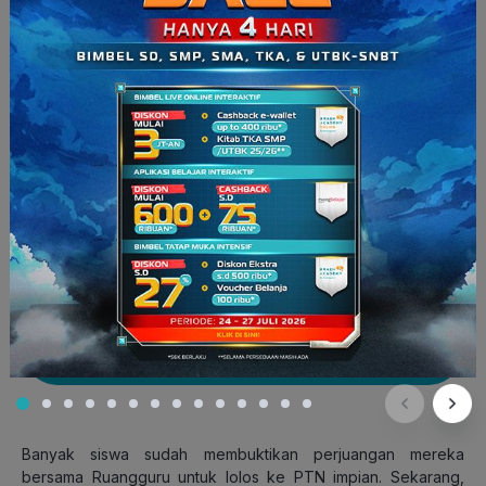
Nah, kalau kamu masih ingin coba-coba dulu, Ruangguru juga
punya
Kitab TKA SMA versi Lite
. Di sini kamu bisa mencoba
simulasi soal dan melihat garis besar materi yang diujikan,
lengkap dengan pembahasan singkat. Kitab TKA SMA versi
Lite ini bisa kamu akses secara gratis, lho. Kamu bisa
download
pada banner di bawah ini!
Banyak siswa sudah membuktikan perjuangan mereka
bersama Ruangguru untuk lolos ke PTN impian. Sekarang,