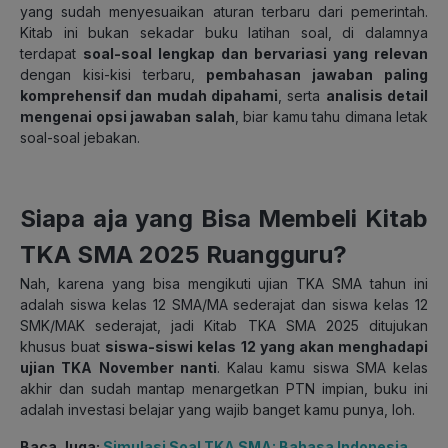
yang sudah menyesuaikan aturan terbaru dari pemerintah.
Kitab ini bukan sekadar buku latihan soal, di dalamnya
terdapat
soal-soal lengkap dan bervariasi yang relevan
dengan kisi-kisi terbaru,
pembahasan jawaban paling
komprehensif dan mudah dipahami
, serta
analisis detail
mengenai opsi jawaban salah
, biar kamu tahu dimana letak
soal-soal jebakan.
Siapa aja yang Bisa Membeli Kitab
TKA SMA 2025 Ruangguru?
Nah, karena yang bisa mengikuti ujian TKA SMA tahun ini
adalah siswa kelas 12 SMA/MA sederajat dan siswa kelas 12
SMK/MAK sederajat, jadi Kitab TKA SMA 2025 ditujukan
khusus buat
siswa-siswi kelas 12 yang akan menghadapi
ujian TKA November nanti
. Kalau kamu siswa SMA kelas
akhir dan sudah mantap menargetkan PTN impian, buku ini
adalah investasi belajar yang wajib banget kamu punya, loh.
Baca Juga:
Simulasi Soal TKA SMA: Bahasa Indonesia,