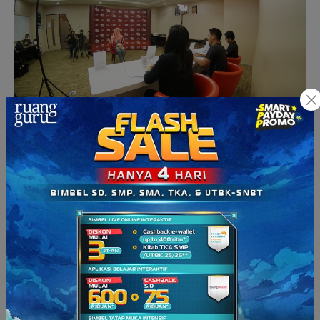
Salah satu proses penjurian peserta Indonesia Teacher Prize
2019
Yunina, guru asal Wonosobo, Jawa Tengah yang meraih juara
1 tingkat SD dan Best of The Best Teacher di ITP 2019,
menilai ITP sebagai pengalaman belajar yang sangat
berharga.
“Melalui ajang Indonesia Teacher Prize ini, kami diasah dalam
menyajikan materi belajar dengan durasi yang efektif. Saya
belajar dalam mengkolaborasikan kemampuan mengajar,
public speaking
, dan teknologi, serta dilatih mengemas