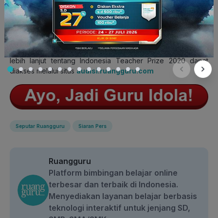
konten yang menarik” ucap Yunina.
Audisi ITP 2020 dibuka sampai tanggal 14 Maret 2020 dan
para pengajar dapat mendaftar untuk audisi secara online
maupun audisi datang langsung di salah satu dari 13 cabang
Brain Academy by Ruangguru di seluruh Indonesia. Informasi
lebih lanjut tentang Indonesia Teacher Prize 2020 dapat
diakses melalui situs
audisi.ruangguru.com
Seputar Ruangguru
Siaran Pers
Ruangguru
Platform bimbingan belajar online
terbesar dan terbaik di Indonesia.
Menyediakan layanan belajar berbasis
teknologi interaktif untuk jenjang SD,