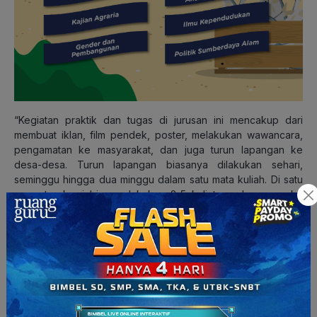
“Kegiatan praktik dan tugas di jurusan ini mencakup dari
membuat iklan, film pendek, poster, melakukan wawancara,
pengamatan ke masyarakat, dan juga turun lapangan ke
desa-desa. Turun lapangan biasanya dilakukan sehari,
seminggu hingga dua minggu dalam satu mata kuliah. Di satu
semester kami bisa melakukan 2-5 kali turun lapangan ke
lokasi yang berbeda-beda dan materi yang berbeda,” ingat
kak Trisya.
“Di sini kami belajar banyak tentang kondisi masyarakat desa
sesungguhnya, seperti masalah yang mereka hadapi serta
keindahan alamnya.
Output
dari kegiatan-kegiatan lapangan
tersebut biasanya berbentuk laporan, video ataupun poster
infografis. Selain itu, kami juga dituntut untuk menguasai