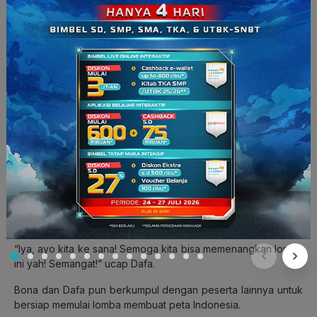
2
sangat luas, yaitu 3.273.8 km
,” ucap Bona.
Dafa menutup petanya dan melihat ke arah Bona, “Selesai
deh! Ternyata unsur dalam peta dapat membantu kita untuk
melihat kondisi geografis suatu wilayah ya.”
“Iya. Kita
kan
udah selesai mengingat lagi kondisi geografis
Indonesia berdasarkan peta. Kamu masih gugup untuk lomba
nanti?” tanya Bona.
“
Udah gak
terlalu
sih
, karena kita
udah
mengingat lagi apa
yang sudah dipelajari. Aku makin yakin untuk lomba nanti!”
ucap Dafa dengan lebih percaya diri.
Bona melihat peserta lain sudah mulai berkumpul di depan
mereka, “Lihat, kayaknya lomba mau dimulai.”
“Iya, ayo kita ke sana! Semoga kita bisa memenangkan lomba
ini yah! Semangat!” ucap Dafa.
Bona dan Dafa pun berkumpul dengan peserta lainnya untuk
bersiap memulai lomba membuat peta Indonesia.