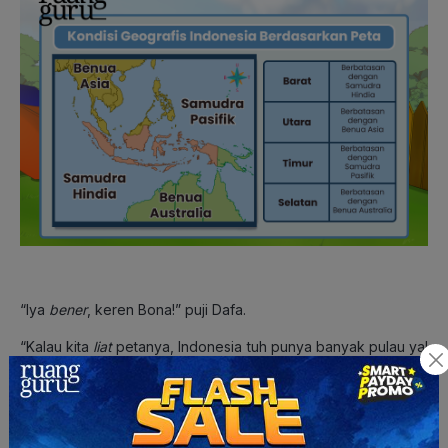
“Iya
bener
, keren Bona!” puji Dafa.
“Kalau kita
liat
petanya, Indonesia tuh punya banyak pulau ya!
Bahkan
jumlahnya sekitar 17.508 pulau
. Hal itu membuat
Indonesia disebut negara dengan jumlah pulau terbanyak di
dunia,” ucap Dafa.
“
Gak
hanya pulaunya,
wilayah perairan Indonesia juga