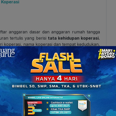
a Koperasi
aftar anggaran dasar dan anggaran rumah tangga
an tertulis yang berisi
tata kehidupan koperasi.
ri koperasi, nama koperasi dan tempat kedudukan,
i ketentuan terkait keanggotaan. Siapa yang bikin?
 dong.
ukan
pengajuan pengesahan koperasi ke kantor
operasi tingkat II (Kabupaten/Kota).
Tujuannya
 terdaftar dan menjadi sebuah badan yang resmi
tara koperasi dengan kantin sekolah.