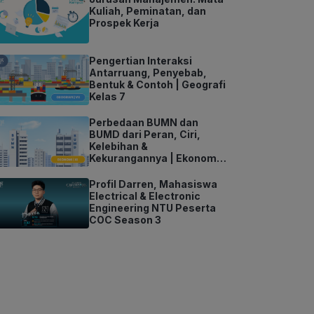
Kuliah, Peminatan, dan
Prospek Kerja
Pengertian Interaksi
Antarruang, Penyebab,
Bentuk & Contoh | Geografi
Kelas 7
Perbedaan BUMN dan
BUMD dari Peran, Ciri,
Kelebihan &
Kekurangannya | Ekonomi
Kelas 11
Profil Darren, Mahasiswa
Electrical & Electronic
Engineering NTU Peserta
COC Season 3