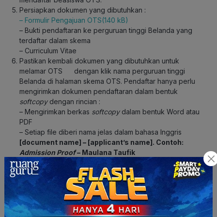
Persiapkan dokumen yang dibutuhkan :
– Formulir Pengajuan OTS(140 kB)
– Bukti pendaftaran ke perguruan tinggi Belanda yang
terdaftar dalam skema
– Curriculum Vitae
Pastikan kembali dokumen yang dibutuhkan untuk
melamar OTS dengan klik nama perguruan tinggi
Belanda di halaman skema OTS. Pendaftar hanya perlu
mengirimkan dokumen pendaftaran dalam bentuk
softcopy
dengan rincian :
– Mengirimkan berkas
softcopy
dalam bentuk Word atau
PDF
– Setiap file diberi nama jelas dalam bahasa Inggris
[document name] – [applicant’s name]. Contoh:
Admission Proof
– Maulana Taufik
– Total seluruh lampiran (
attachment)
maksimal 20MB.
– Tidak perlu menyatukan dokumen menggunakan format
Zip / Rar.
– Kirimkan dokumen melalui e-mail ke
ots@nesoindonesia.or.id:
Subjek
e-mail
: OTS 2021-2022 Application-[nama