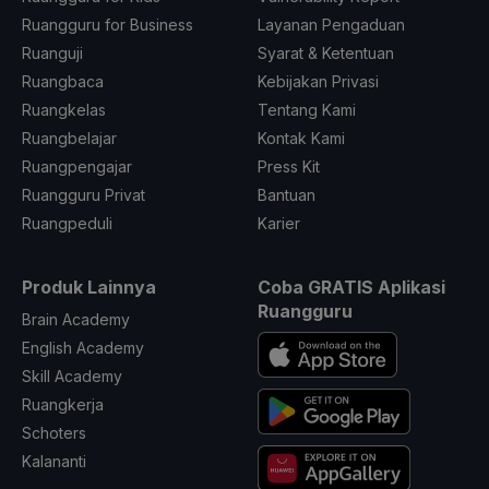
Ruangguru for Business
Layanan Pengaduan
Ruanguji
Syarat & Ketentuan
Ruangbaca
Kebijakan Privasi
Ruangkelas
Tentang Kami
Ruangbelajar
Kontak Kami
Ruangpengajar
Press Kit
Ruangguru Privat
Bantuan
Ruangpeduli
Karier
Produk Lainnya
Coba GRATIS Aplikasi
Ruangguru
Brain Academy
English Academy
Skill Academy
Ruangkerja
Schoters
Kalananti