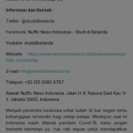
Informasi dan Kontak :
Twitter @studidibelanda
Facebook:
Nuffic Neso Indonesia – Studi di Belanda
Youtube: studidibelanda
Website:
https://www.nesoindonesia.or.id/beasiswa/orange-
tulip-scholarship
E-mail
:
info@nesoindonesia.or.id
Telepon: +62 (21) 5085 8787
Alamat:
Nuffic Neso Indonesia.
Jalan H. R. Rasuna Said Kav. S-
3.
Jakarta 12950,
Indonesia.
Menjadi penerima beasiswa untuk kuliah di luar negeri tentu
kebanggaan tersendiri bagi setiap pelajar. Meskipun saat ini
Indonesia masih dilanda pandemi Covid-19, kamu jangan
berhenti bermimpi
ya
.
Yuk
, raih impian untuk mendapatkan